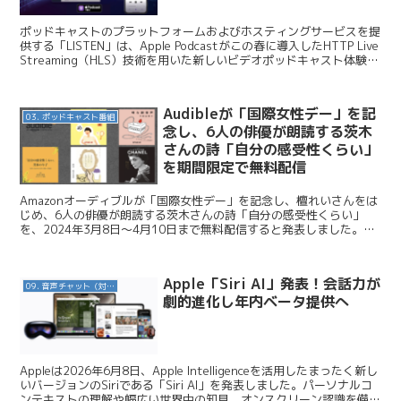
ポッドキャストのプラットフォームおよびホスティングサービスを提
供する「LISTEN」は、Apple Podcastがこの春に導入したHTTP Live
Streaming（HLS）技術を用いた新しいビデオポッドキャスト体験
に、日本のホスティ...
Audibleが「国際女性デー」を記
03. ポッドキャスト番組
念し、6人の俳優が朗読する茨木
さんの詩「自分の感受性くらい」
を期間限定で無料配信
Amazonオーディブルが「国際女性デー」を記念し、檀れいさんをは
じめ、6人の俳優が朗読する茨木さんの詩「自分の感受性くらい」
を、2024年3月8日～4月10日まで無料配信すると発表しました。今
日はこのニュースを紹介します。 Audible...
Apple「Siri AI」発表！会話力が
09. 音声チャット（対話AI）
劇的進化し年内ベータ提供へ
Appleは2026年6月8日、Apple Intelligenceを活用したまったく新し
いバージョンのSiriである「Siri AI」を発表しました。パーソナルコ
ンテキストの理解や幅広い世界中の知見、オンスクリーン認識を備