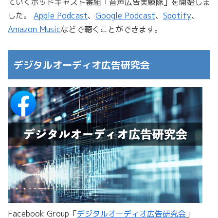
ていくポッドキャスト番組「音声広告実験隊」を開始しま
した。
Apple Podcast
、
Google Podcast
、
Spotify
、
Amazon Music
などで聴くことができます。
デジタルオーディオ広告研究会
Facebook Group「
デジタルオーディオ広告研究会
」