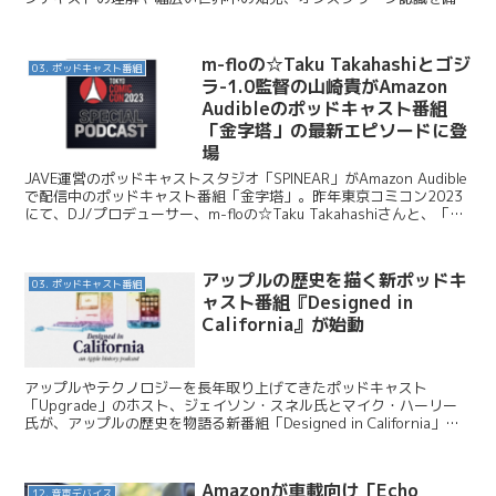
え、会話能力が大...
m-floの☆Taku Takahashiとゴジ
03. ポッドキャスト番組
ラ-1.0監督の山崎貴がAmazon
Audibleのポッドキャスト番組
「金字塔」の最新エピソードに登
場
JAVE運営のポッドキャストスタジオ「SPINEAR」がAmazon Audible
で配信中のポッドキャスト番組「金字塔」。昨年東京コミコン2023
にて、DJ/プロデューサー、m-floの☆Taku Takahashiさんと、「ゴ
ジラ-1....
アップルの歴史を描く新ポッドキ
03. ポッドキャスト番組
ャスト番組『Designed in
California』が始動
アップルやテクノロジーを長年取り上げてきたポッドキャスト
「Upgrade」のホスト、ジェイソン・スネル氏とマイク・ハーリー
氏が、アップルの歴史を物語る新番組「Designed in California」の
制作資金を募るため、Kicksta...
Amazonが車載向け「Echo
12. 音声デバイス