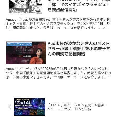
「林士平のイナズマフラッシュ」
を独占配信開始
Amazon Musicが漫画編集者、林士平さんがホストを務める新ポッド
キャスト番組「林士平のイナズマフラッシュ」を2024年7月1日より
独占配信開始しました。今日はこのニュースを紹介します。 アマゾ
ンジャパン / Amazon Music...
Audibleが湊かなえさんのベスト
07. オーディオブック
セラー小説「贖罪」を小池栄子さ
んの朗読で配信開始
Amazonオーディブルが2023年6月14日より湊かなえさんのベスト
セラー小説「贖罪」を配信開始すると発表しました。朗読を務めるの
は、俳優の小池栄子さんです。今回はこのニュースを紹介します。
Audible / 湊かなえさんのベストセラー...
「Tad AI」新バージョン公開！AI音楽・
カバー・ラップ・TTSを実装