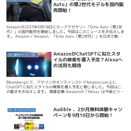
Auto」の第2世代モデルを国内販
売開始！
Amazonが2023年5月18日にカーアクセサリー「Echo Auto（第2世
代）」の国内販売を開始しました。今回はこのニュースをお伝えしま
す。 Amazon / Amazon、「Echo Auto（第2世代）」を日本で販売
開始 「Ech...
AmazonがChatGPTに似たスタ
09. 音声チャット（対話AI）
イルの検索を導入予定？Alexaへ
の活用も期待
Bloombergにて、アマゾンがオンラインストアAmazon.com上に
ChatGPTに似たスタイルの検索を導入予定と報じました。今回はこ
の動きをお伝えします。 関連記事 Amazonの「Alexa」は今後どうな
るのか？ ChatGPT搭...
Audible 、2か月無料体験キャン
07. オーディオブック
ペーンを9月16日から開始！