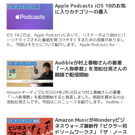
Apple Podcasts iOS 18のお気
05. ポッドキャストアプリ
に入りカテゴリーの導入
iOS 18.2では、Apple Podcastsにおいて、リスナーがより自分にパ
ーソナライズされた番組を見つけやすくするための改善がありまし
た。 今回はそちらについて紹介します。 Apple Podcasts for
Creators /...
Audibleが村上春樹さんの著書
07. オーディオブック
「一人称単数」を池松壮亮さんの
朗読で配信開始
Amazonオーディブルが2024年2月26日より村上春樹さんの著書
「一人称単数」を配信開始すると発表しました。朗読を務めるのは、
池松壮亮さんです。今回はこのニュースを紹介します。 Audible /
Audible、池松壮亮さんの朗読で村...
Amazon MusicがWonderyビジ
03. ポッドキャスト番組
ネスウォーズ最新作「ピクサー対
ドリームワークス」「ザ・ノース