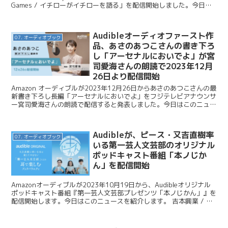
Games / イチローがイチローを語る」を配信開始しました。今日は
このニュースを紹介...
Audibleオーディオファースト作
07. オーディオブック
品、あさのあつこさんの書き下ろ
し「アーセナルにおいでよ」が宮
司愛海さんの朗読で2023年12月
26日より配信開始
Amazon オーディブルが2023年12月26日からあさのあつこさんの最
新書き下ろし長編「アーセナルにおいでよ」をフジテレビアナウンサ
ー宮司愛海さんの朗読で配信すると発表しました。今日はこのニュー
スを紹介します。 Audible / あさ...
Audibleが、ピース・又吉直樹率
07. オーディオブック
いる第一芸人文芸部のオリジナル
ポッドキャスト番組「本ノじか
ん」を配信開始
Amazonオーディブルが2023年10月19日から、Audibleオリジナル
ポッドキャスト番組『第一芸人文芸部プレゼンツ「本ノじかん」』を
配信開始します。今日はこのニュースを紹介します。 吉本興業 / ピ
ース又吉直樹ら「第一芸人文芸部」プ...