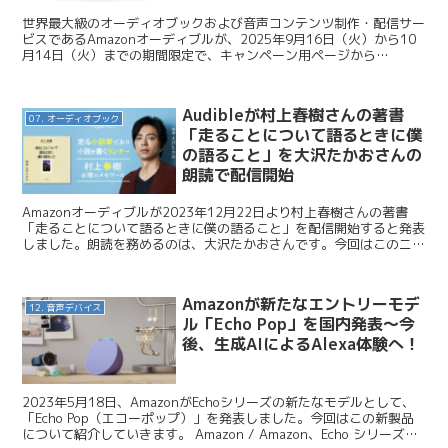
世界最大級のオーディオブックおよび音声コンテンツ制作・配信サー
ビスであるAmazonオーディブルが、2025年9月16日（火）から10
月14日（火）までの期間限定で、キャンペーン用ページから
「Audibleプレミアムプラン」登録者を対象に、...
Audibleが村上春樹さんの著書
07. オーディオブック
「走ることについて語るときに僕
の語ること」を大沢たかおさんの
朗読で配信開始
Amazonオーディブルが2023年12月22日より村上春樹さんの著書
「走ることについて語るときに僕の語ること」を配信開始すると発表
しました。朗読を務めるのは、大沢たかおさんです。今回はこのニュ
ースを紹介します。 Audible / 村上春...
Amazonが新たなエントリーモデ
12. 音声デバイス
ル「Echo Pop」を国内発表〜今
後、生成AIによるAlexa体験へ！
2023年5月18日、AmazonがEchoシリーズの新たなモデルとして、
「Echo Pop（エコーポップ）」を発表しました。今回はこの新製品
について紹介していきます。 Amazon / Amazon、Echo シリーズの