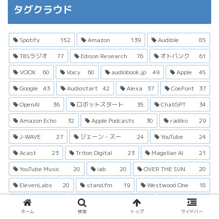
タグクラウド
Spotify
152
Amazon
139
Audible
85
TBSラジオ
77
Edison Research
76
オトバンク
61
VOOX
60
Voicy
60
audiobook.jp
49
Apple
45
Google
43
Audiostart
42
Alexa
37
CoeFont
37
OpenAI
36
ロボットスタート
35
ChatGPT
34
Amazon Echo
32
Apple Podcasts
30
radiko
29
J-WAVE
27
ジェーン・スー
24
YouTube
24
Acast
23
Triton Digital
23
Magellan AI
21
YouTube Music
20
iab
20
OVER THE SUN
20
ElevenLabs
20
stand.fm
19
Westwood One
18
Libsyn
18
Sounds Profitable
18
PitPa
17
ホーム
検索
トップ
サイドバー
Podtrac
16
Podcast Studio Chronicle
16
電通
15