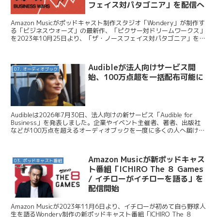
フェイス対パタゴニア」を配信へ
Amazon Musicがポッドキャスト制作スタジオ「Wondery」が制作す
る「ビジネスウォーズ」の最新作、「ピクサー対ドリームワークス」
を2023年10月25日より、「ザ・ノースフェイス対パタゴニア」を
2023年11月22日より、それぞ...
Audibleが法人向けサービス開
07. オーディオブック
始、100万点超を一括配布可能に
Audibleは2026年7月30日、法人向けの新サービス「Audible for
Business」を発表しました。企業やイベント主催者、著者、出版社
などが100万点を超えるオーディオブックを一度に多くの人へ届けら
れる仕組みで、研修や福利...
Amazon Musicが新ポッドキャス
03. ポッドキャスト番組
ト番組「ICHIRO The ８ Games
/ イチローがイチローを語る」を
配信開始
Amazon Musicが2023年11月6日より、イチローが初めて自ら野球人
生を語るWondery制作の新ポッドキャスト番組「ICHIRO The ８