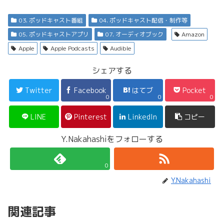
03. ポッドキャスト番組
04. ポッドキャスト配信・制作等
05. ポッドキャストアプリ
07. オーディオブック
Amazon
Apple
Apple Podcasts
Audible
シェアする
Twitter
Facebook
はてブ
Pocket
0
0
0
LINE
Pinterest
LinkedIn
コピー
Y.Nakahashiをフォローする
0
Y.Nakahashi
関連記事