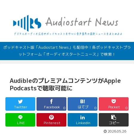
デジタルオーディオ広告（音声広告）やポッドキャストの最新情報
ポッドキャスト版「Audiostart News」も配信中！各ポッドキャストプラ
ットフォーム「オーディオスタートニュース」で検索！
AudibleのプレミアムコンテンツがApple
Podcastsで聴取可能に
Twitter
Facebook
はてブ
Pocket
0
0
0
LINE
Pinterest
LinkedIn
コピー
2026.05.26