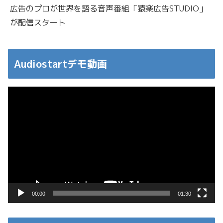
広告のプロが世界を語る音声番組「猿楽広告STUDIO」
が配信スタート
Audiostartデモ動画
動
画
プ
レ
ー
ヤ
ー
00:00
01:30