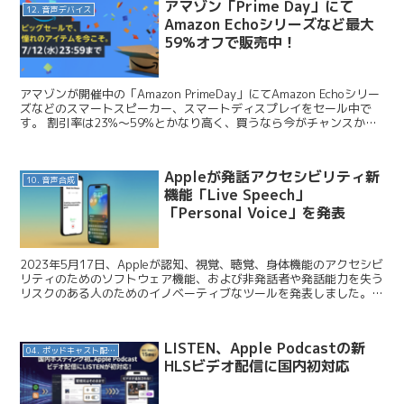
アマゾン「Prime Day」にて
12. 音声デバイス
Amazon Echoシリーズなど最大
59%オフで販売中！
アマゾンが開催中の「Amazon PrimeDay」にてAmazon Echoシリー
ズなどのスマートスピーカー、スマートディスプレイをセール中で
す。 割引率は23%〜59%とかなり高く、買うなら今がチャンスかな
と思います。以下まとめて紹介し...
Appleが発話アクセシビリティ新
10. 音声合成
機能「Live Speech」
「Personal Voice」を発表
2023年5月17日、Appleが認知、視覚、聴覚、身体機能のアクセシビ
リティのためのソフトウェア機能、および非発話者や発話能力を失う
リスクのある人のためのイノベーティブなツールを発表しました。
今回発表された機能は多岐に渡りますが、Aud...
LISTEN、Apple Podcastの新
04. ポッドキャスト配信・制作等
HLSビデオ配信に国内初対応