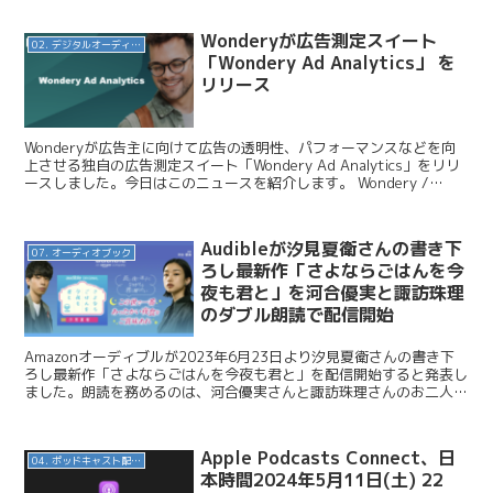
Wonderyが広告測定スイート
02. デジタルオーディオ広告（音声広告）
「Wondery Ad Analytics」 を
リリース
Wonderyが広告主に向けて広告の透明性、パフォーマンスなどを向
上させる独自の広告測定スイート「Wondery Ad Analytics」をリリ
ースしました。今日はこのニュースを紹介します。 Wondery /
Wondery Ad An...
Audibleが汐見夏衛さんの書き下
07. オーディオブック
ろし最新作「さよならごはんを今
夜も君と」を河合優実と諏訪珠理
のダブル朗読で配信開始
Amazonオーディブルが2023年6月23日より汐見夏衛さんの書き下
ろし最新作「さよならごはんを今夜も君と」を配信開始すると発表し
ました。朗読を務めるのは、河合優実さんと諏訪珠理さんのお二人で
す。今回はこのニュースを紹介します。 Audi...
Apple Podcasts Connect、日
04. ポッドキャスト配信・制作等
本時間2024年5月11日(土) 22