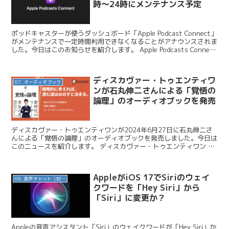
時〜24時にメンテナンス予定
ポッドキャスターが使うダッシュボード「Apple Podcast Connect」
がメンテナンスで一定時間利用できなくなることがアナウンスされま
した。今日はこのお知らせを紹介します。 Apple Podcasts Connect
関連記事 ...
ディスカヴァー・トゥエンティワ
07. オーディオブック
ンが石丸伸二さんによる「覚悟の
論理」のオーディオブックを発売
ディスカヴァー・トゥエンティワンが2024年6月27日に石丸伸二さ
んによる「覚悟の論理」のオーディオブックを発売しました。今日は
このニュースを紹介します。 ディスカヴァー・トゥエンティワン /
戦略的に考えれば、進む道はおのずと決まる。『覚...
AppleがiOS 17でSiriのウェイ
09. 音声チャット（対話AI）
クワードを「Hey Siri」から
「Siri」に変更か？
Appleの音声アシスタント「Siri」のウェイクワードが「Hey Siri」か