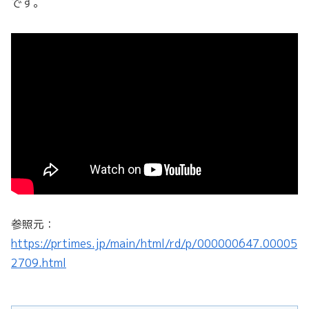
です。
参照元：
https://prtimes.jp/main/html/rd/p/000000647.00005
2709.html