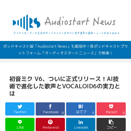
デジタルオーディオ広告（音声広告）やポッドキャストの最新情報
ポッドキャスト版「Audiostart News」も配信中！各ポッドキャストプラ
ットフォーム「オーディオスタートニュース」で検索！
初音ミク V6、ついに正式リリース！AI技
術で進化した歌声とVOCALOID6の実力と
は
Twitter
Facebook
はてブ
Pocket
0
0
0
LINE
Pinterest
LinkedIn
コピー