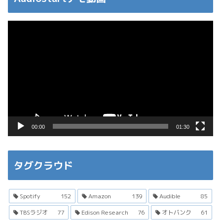
動
画
プ
レ
ー
ヤ
ー
00:00
01:30
タグクラウド
Spotify
152
Amazon
139
Audible
85
TBSラジオ
77
Edison Research
76
オトバンク
61