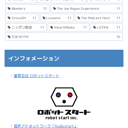
Wondery
12
The Joe Rogan Experience
11
SiriusXM
11
Livewire
11
The Podcast Host
11
ニッポン放送
11
iHeartMedia
11
LISTEN
11
TOKYO FM
10
インフォメーション
・
運営会社 ロボットスタート
・
音声アドネットワーク「Audiostart」