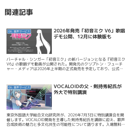
関連記事
2026年発売「初音ミク V6」歌唱
06. 音声サービス
デモ公開、12月に体験版も
バーチャル・シンガー「初音ミク」の新バージョンとなる『初音ミク
V6』の歌唱デモ動画が公開された。開発元のクリプトン・フューチ
ャー・メディアは2026年上半期の正式発売を予定しており、公式テ
ィザーページを2025年10月31日に公開した。 ...
VOCALOIDの父・剣持秀紀氏が
06. 音声サービス
外大で特別講演
東京外国語大学総合文化研究所が、2026年7月3日に特別講演会を開
催します。VOCALOID開発を主導した剣持秀紀氏を講師に迎え、歌声
合成技術の魅力と多文化共生の可能性について語ります。入場無料・
事前登録制です。 「VOCALOIDの父」を...