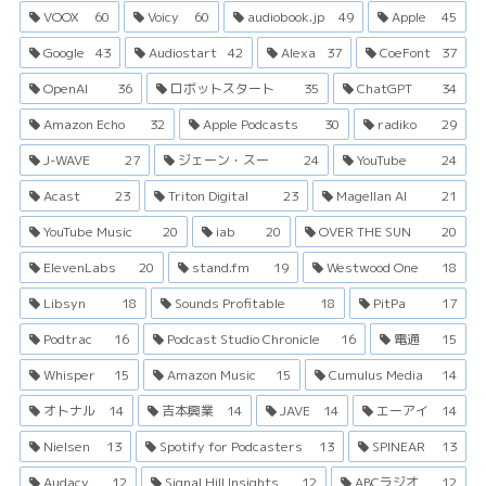
VOOX
60
Voicy
60
audiobook.jp
49
Apple
45
Google
43
Audiostart
42
Alexa
37
CoeFont
37
OpenAI
36
ロボットスタート
35
ChatGPT
34
Amazon Echo
32
Apple Podcasts
30
radiko
29
J-WAVE
27
ジェーン・スー
24
YouTube
24
Acast
23
Triton Digital
23
Magellan AI
21
YouTube Music
20
iab
20
OVER THE SUN
20
ElevenLabs
20
stand.fm
19
Westwood One
18
Libsyn
18
Sounds Profitable
18
PitPa
17
Podtrac
16
Podcast Studio Chronicle
16
電通
15
Whisper
15
Amazon Music
15
Cumulus Media
14
オトナル
14
吉本興業
14
JAVE
14
エーアイ
14
Nielsen
13
Spotify for Podcasters
13
SPINEAR
13
Audacy
12
Signal Hill Insights
12
ABCラジオ
12