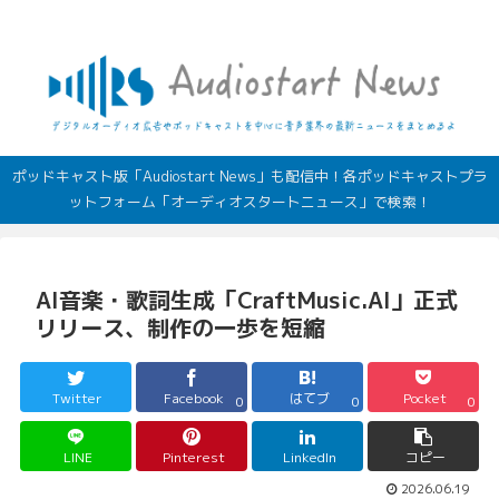
デジタルオーディオ広告（音声広告）やポッドキャストの最新情報
ポッドキャスト版「Audiostart News」も配信中！各ポッドキャストプラ
ットフォーム「オーディオスタートニュース」で検索！
AI音楽・歌詞生成「CraftMusic.AI」正式
リリース、制作の一歩を短縮
Twitter
Facebook
はてブ
Pocket
0
0
0
LINE
Pinterest
LinkedIn
コピー
2026.06.19