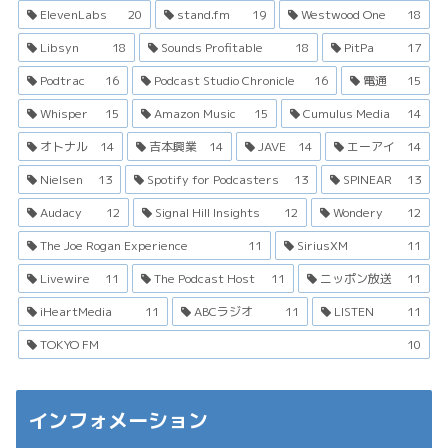
ElevenLabs
20
stand.fm
19
Westwood One
18
Libsyn
18
Sounds Profitable
18
PitPa
17
Podtrac
16
Podcast Studio Chronicle
16
電通
15
Whisper
15
Amazon Music
15
Cumulus Media
14
オトナル
14
吉本興業
14
JAVE
14
エーアイ
14
Nielsen
13
Spotify for Podcasters
13
SPINEAR
13
Audacy
12
Signal Hill Insights
12
Wondery
12
The Joe Rogan Experience
11
SiriusXM
11
Livewire
11
The Podcast Host
11
ニッポン放送
11
iHeartMedia
11
ABCラジオ
11
LISTEN
11
TOKYO FM
10
インフォメーション