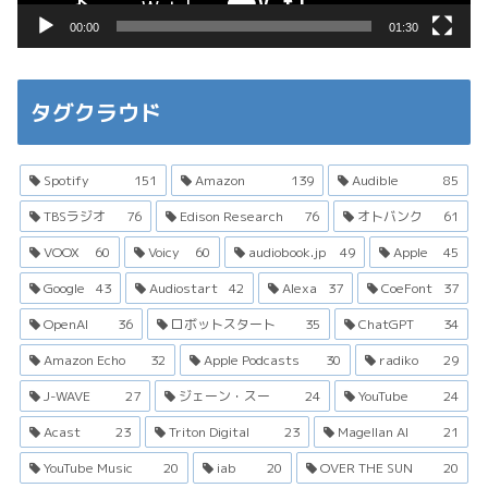
00:00
01:30
タグクラウド
Spotify
151
Amazon
139
Audible
85
TBSラジオ
76
Edison Research
76
オトバンク
61
VOOX
60
Voicy
60
audiobook.jp
49
Apple
45
Google
43
Audiostart
42
Alexa
37
CoeFont
37
OpenAI
36
ロボットスタート
35
ChatGPT
34
Amazon Echo
32
Apple Podcasts
30
radiko
29
J-WAVE
27
ジェーン・スー
24
YouTube
24
Acast
23
Triton Digital
23
Magellan AI
21
YouTube Music
20
iab
20
OVER THE SUN
20