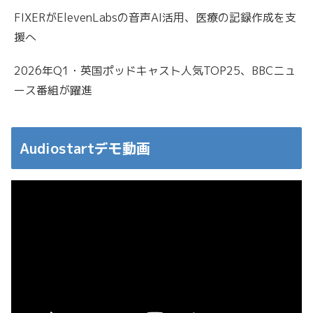
FIXERがElevenLabsの音声AI活用、医療の記録作成を支
援へ
2026年Q1・英国ポッドキャスト人気TOP25、BBCニュ
ース番組が躍進
Audiostartデモ動画
動
画
プ
レ
ー
ヤ
ー