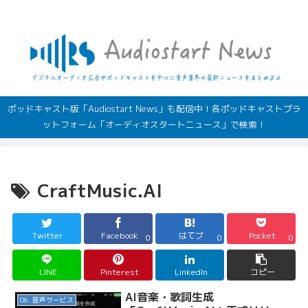
デジタルオーディオ広告（音声広告）やポッドキャストの最新情報
ポッドキャスト版「Audiostart News」も配信中！各ポッドキャストプラ
ットフォーム「オーディオスタートニュース」で検索！
CraftMusic.AI
Twitter
Facebook
はてブ
Pocket
0
0
0
LINE
Pinterest
LinkedIn
コピー
AI音楽・歌詞生成
06. 音声サービス