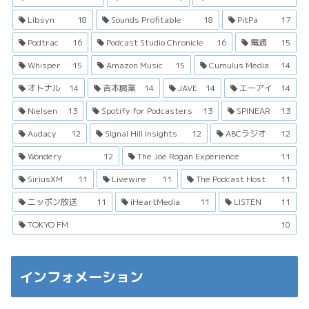
Libsyn
18
Sounds Profitable
18
PitPa
17
Podtrac
16
Podcast Studio Chronicle
16
電通
15
Whisper
15
Amazon Music
15
Cumulus Media
14
オトナル
14
吉本興業
14
JAVE
14
エーアイ
14
Nielsen
13
Spotify for Podcasters
13
SPINEAR
13
Audacy
12
Signal Hill Insights
12
ABCラジオ
12
Wondery
12
The Joe Rogan Experience
11
SiriusXM
11
Livewire
11
The Podcast Host
11
ニッポン放送
11
iHeartMedia
11
LISTEN
11
TOKYO FM
10
インフォメーション