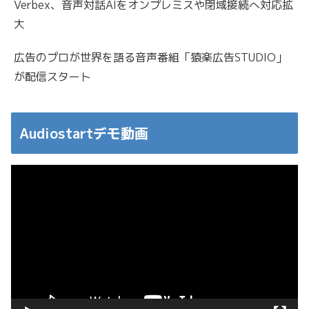
Verbex、音声対話AIをオンプレミスや閉域接続へ対応拡
大
広告のプロが世界を語る音声番組「猿楽広告STUDIO」
が配信スタート
Audiostartデモ動画
動
画
プ
レ
ー
ヤ
ー