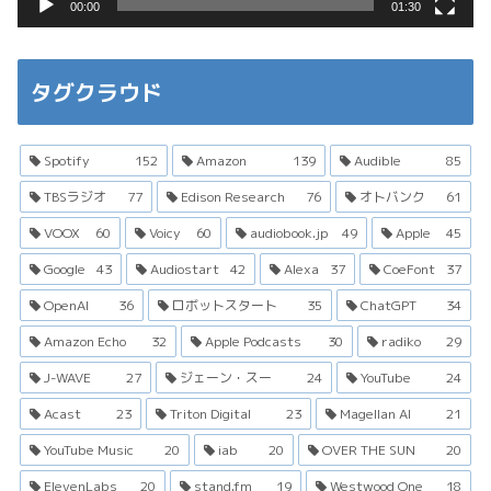
00:00
01:30
タグクラウド
Spotify
152
Amazon
139
Audible
85
TBSラジオ
77
Edison Research
76
オトバンク
61
VOOX
60
Voicy
60
audiobook.jp
49
Apple
45
Google
43
Audiostart
42
Alexa
37
CoeFont
37
OpenAI
36
ロボットスタート
35
ChatGPT
34
Amazon Echo
32
Apple Podcasts
30
radiko
29
J-WAVE
27
ジェーン・スー
24
YouTube
24
Acast
23
Triton Digital
23
Magellan AI
21
YouTube Music
20
iab
20
OVER THE SUN
20
ElevenLabs
20
stand.fm
19
Westwood One
18