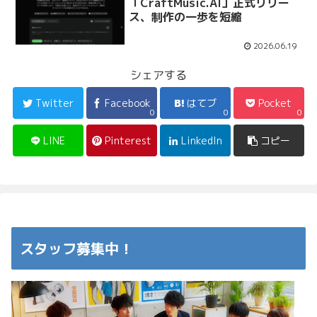
「CraftMusic.AI」正式リリー
ス、制作の一歩を短縮
2026.06.19
シェアする
Twitter
Facebook
はてブ
Pocket
0
0
0
LINE
Pinterest
LinkedIn
コピー
スタッフ募集中！