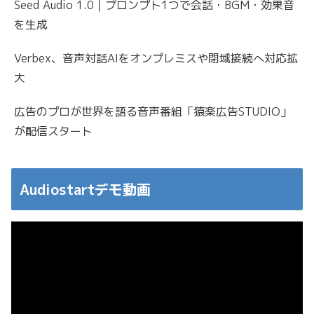
Seed Audio 1.0｜プロンプト1つで会話・BGM・効果音
を生成
Verbex、音声対話AIをオンプレミスや閉域接続へ対応拡
大
広告のプロが世界を語る音声番組「猿楽広告STUDIO」
が配信スタート
Audiostartデモ動画
動
画
プ
レ
ー