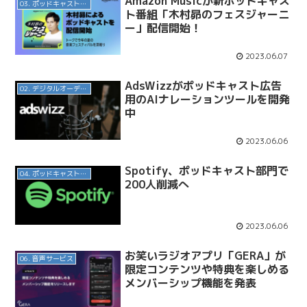
Amazon Musicが新ポッドキャス
03. ポッドキャスト番組
ト番組「木村昴のフェスジャーニ
ー」配信開始！
2023.06.07
AdsWizzがポッドキャスト広告
02. デジタルオーディオ広告（音声広告）
用のAIナレーションツールを開発
中
2023.06.06
Spotify、ポッドキャスト部門で
04. ポッドキャスト配信・制作等
200人削減へ
2023.06.06
お笑いラジオアプリ「GERA」が
06. 音声サービス
限定コンテンツや特典を楽しめる
メンバーシップ機能を発表