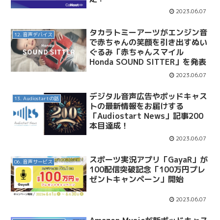
2023.06.07
タカラトミーアーツがエンジン音
12. 音声デバイス
で赤ちゃんの笑顔を引き出すぬい
ぐるみ「赤ちゃんスマイル
Honda SOUND SITTER」を発表
2023.06.07
デジタル音声広告やポッドキャス
13. Audiostartの話
トの最新情報をお届けする
「Audiostart News」記事200
本目達成！
2023.06.07
スポーツ実況アプリ「GayaR」が
06. 音声サービス
100配信突破記念「100万円プレ
ゼントキャンペーン」開始
2023.06.07