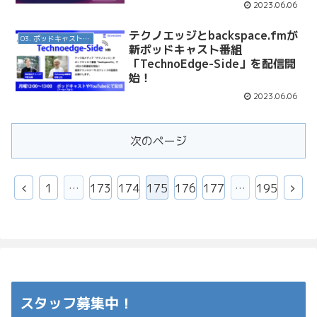
2023.06.06
テクノエッジとbackspace.fmが
03. ポッドキャスト番組
新ポッドキャスト番組
「TechnoEdge-Side」を配信開
始！
2023.06.06
次のページ
前
次
1
…
173
174
175
176
177
…
195
へ
へ
スタッフ募集中！