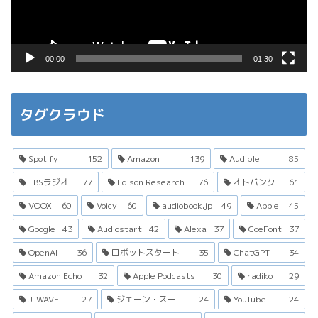
ヤ
ー
00:00
01:30
タグクラウド
Spotify
152
Amazon
139
Audible
85
TBSラジオ
77
Edison Research
76
オトバンク
61
VOOX
60
Voicy
60
audiobook.jp
49
Apple
45
Google
43
Audiostart
42
Alexa
37
CoeFont
37
OpenAI
36
ロボットスタート
35
ChatGPT
34
Amazon Echo
32
Apple Podcasts
30
radiko
29
J-WAVE
27
ジェーン・スー
24
YouTube
24