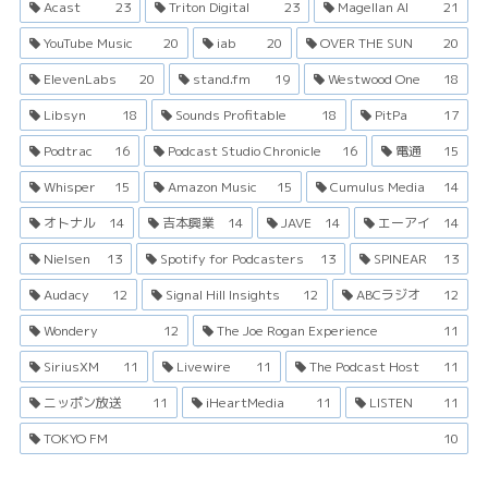
Acast
23
Triton Digital
23
Magellan AI
21
YouTube Music
20
iab
20
OVER THE SUN
20
ElevenLabs
20
stand.fm
19
Westwood One
18
Libsyn
18
Sounds Profitable
18
PitPa
17
Podtrac
16
Podcast Studio Chronicle
16
電通
15
Whisper
15
Amazon Music
15
Cumulus Media
14
オトナル
14
吉本興業
14
JAVE
14
エーアイ
14
Nielsen
13
Spotify for Podcasters
13
SPINEAR
13
Audacy
12
Signal Hill Insights
12
ABCラジオ
12
Wondery
12
The Joe Rogan Experience
11
SiriusXM
11
Livewire
11
The Podcast Host
11
ニッポン放送
11
iHeartMedia
11
LISTEN
11
TOKYO FM
10