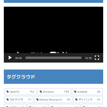
動
画
プ
レ
ー
ヤ
ー
00:00
01:30
タグクラウド
Spotify
152
Amazon
139
Audible
85
TBSラジオ
77
Edison Research
76
オトバンク
61