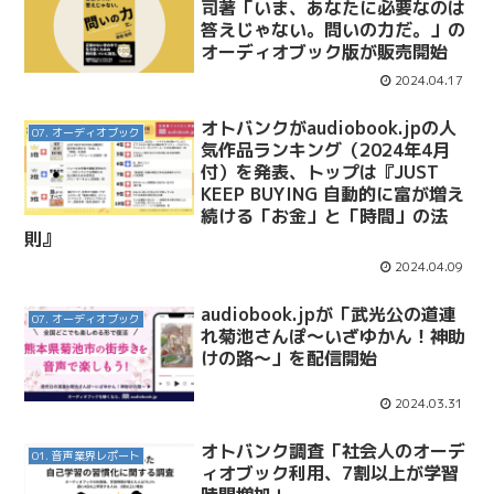
司著「いま、あなたに必要なのは
答えじゃない。問いの力だ。」の
オーディオブック版が販売開始
2024.04.17
オトバンクがaudiobook.jpの人
07. オーディオブック
気作品ランキング（2024年4月
付）を発表、トップは『JUST
KEEP BUYING 自動的に富が増え
続ける「お金」と「時間」の法
則』
2024.04.09
audiobook.jpが「武光公の道連
07. オーディオブック
れ菊池さんぽ～いざゆかん！神助
けの路～」を配信開始
2024.03.31
オトバンク調査「社会人のオーデ
01. 音声業界レポート
ィオブック利用、7割以上が学習