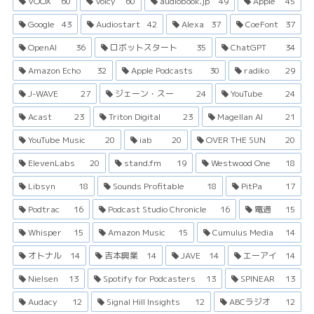
VOOX
60
Voicy
60
audiobook.jp
49
Apple
45
Google
43
Audiostart
42
Alexa
37
CoeFont
37
OpenAI
36
ロボットスタート
35
ChatGPT
34
Amazon Echo
32
Apple Podcasts
30
radiko
29
J-WAVE
27
ジェーン・スー
24
YouTube
24
Acast
23
Triton Digital
23
Magellan AI
21
YouTube Music
20
iab
20
OVER THE SUN
20
ElevenLabs
20
stand.fm
19
Westwood One
18
Libsyn
18
Sounds Profitable
18
PitPa
17
Podtrac
16
Podcast Studio Chronicle
16
電通
15
Whisper
15
Amazon Music
15
Cumulus Media
14
オトナル
14
吉本興業
14
JAVE
14
エーアイ
14
Nielsen
13
Spotify for Podcasters
13
SPINEAR
13
Audacy
12
Signal Hill Insights
12
ABCラジオ
12