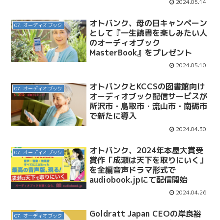
2024.05.14
オトバンク、母の日キャンペーン
07. オーディオブック
として『一生読書を楽しみたい人
のオーディオブック
MasterBook』をプレゼント
2024.05.10
オトバンクとKCCSの図書館向け
07. オーディオブック
オーディオブック配信サービスが
所沢市・鳥取市・流山市・南砺市
で新たに導入
2024.04.30
オトバンク、2024年本屋大賞受
07. オーディオブック
賞作「成瀬は天下を取りにいく」
を全編音声ドラマ形式で
audiobook.jpにて配信開始
2024.04.26
Goldratt Japan CEOの岸良裕
07. オーディオブック