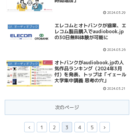
時間増加」
2024.03.29
エレコムとオトバンクが協業、エ
07. オーディオブック
レコム製品購入でaudiobook.jp
の30日無料体験が可能に
2024.03.26
オトバンクがaudiobook.jpの人
07. オーディオブック
気作品ランキング（2024年3月
付）を発表、トップは「イェール
大学集中講義 思考の穴」
2024.03.21
次のページ
前
次
1
2
3
4
5