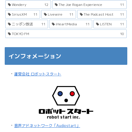
Wondery
12
The Joe Rogan Experience
11
SiriusXM
11
Livewire
11
The Podcast Host
11
ニッポン放送
11
iHeartMedia
11
LISTEN
11
TOKYO FM
10
インフォメーション
・
運営会社 ロボットスタート
・
音声アドネットワーク「Audiostart」