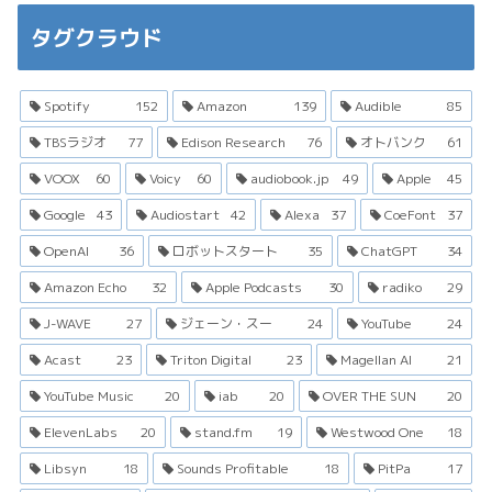
タグクラウド
Spotify
152
Amazon
139
Audible
85
TBSラジオ
77
Edison Research
76
オトバンク
61
VOOX
60
Voicy
60
audiobook.jp
49
Apple
45
Google
43
Audiostart
42
Alexa
37
CoeFont
37
OpenAI
36
ロボットスタート
35
ChatGPT
34
Amazon Echo
32
Apple Podcasts
30
radiko
29
J-WAVE
27
ジェーン・スー
24
YouTube
24
Acast
23
Triton Digital
23
Magellan AI
21
YouTube Music
20
iab
20
OVER THE SUN
20
ElevenLabs
20
stand.fm
19
Westwood One
18
Libsyn
18
Sounds Profitable
18
PitPa
17