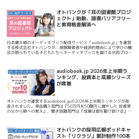
オトバンクが「耳の図書館プロジ
06. 音声サービス
ェクト」始動、読書バリアフリー
と教育格差解消へ
日本最大級のオーディオブック配信サービス「audiobook.jp」を運営
する株式会社オトバンクが、視覚障害者や経済的理由により学びの機
会が限られている子どもたちへオーディオブックを届ける共同プロジ
ェクト「耳の図書館プロジェクト」を2026...
audiobook.jp 2026年上半期ラ
07. オーディオブック
ンキング、投資本と成瀬シリーズ
が席巻
オトバンクが運営するaudiobook.jpの2026年上半期ランキングが発
表されました。単品購入部門は『50万円を50億円に増やした 投資家
の父から娘への教え』、聴き放題部門は『成瀬は都を駆け抜ける』が
首位を獲得。資産運用への関心と文学賞...
オトバンクの採用広報ポッドキャ
03. ポッドキャスト番組
スト「リクラジ」累計制作100本