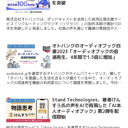
を突破
株式会社オトバンクは、ポッドキャストを活用した採用広報支援サー
ビス「リクルーティングラジオ（リクラジ）」の制作本数が累計100
本を突破したと発表しました。社員の声を通じて職場の雰囲気や人柄
を届ける音声コンテンツとして、企業や自治体で活用が広...
オトバンクのオーディオブック白
07. オーディオブック
書2023「オーディオブックの倍
速再生、4年間で1.5倍に増加」
audiobook.jpを運営するオトバンクがタイムパフォーマンス、略して
「タイパ」を意識した生活を送る人が増えている中で、オーディオブ
ックの倍速再生機能の利用変化について調査を実施しました。今日は
このニュースを紹介します。 オトバンク /...
Stand Technologies、著者けん
07. オーディオブック
すう氏の声をAIで再現した「AI本
人オーディオブック」第2弾を配
信開始
総合AI音声サービス「Voice Space」を運営するStand Technologies