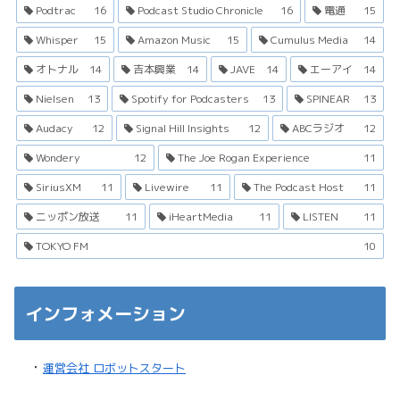
Podtrac
16
Podcast Studio Chronicle
16
電通
15
Whisper
15
Amazon Music
15
Cumulus Media
14
オトナル
14
吉本興業
14
JAVE
14
エーアイ
14
Nielsen
13
Spotify for Podcasters
13
SPINEAR
13
Audacy
12
Signal Hill Insights
12
ABCラジオ
12
Wondery
12
The Joe Rogan Experience
11
SiriusXM
11
Livewire
11
The Podcast Host
11
ニッポン放送
11
iHeartMedia
11
LISTEN
11
TOKYO FM
10
インフォメーション
・
運営会社 ロボットスタート