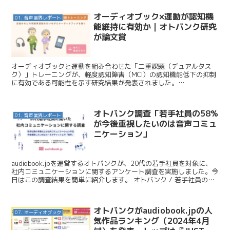
オーディオブック×運動が認知機
01. 音声業界レポート
能維持に有効か｜オトバンク研究
が論文賞
オーディオブックと運動を組み合わせた「二重課題（デュアルタス
ク）」トレーニングが、軽度認知障害（MCI）の認知機能低下の抑制
に有効である可能性を示す研究結果が発表されました。
「audiobook.jp」を運営する株式会社オトバンクが協力した...
オトバンク調査「若手社員の58%
01. 音声業界レポート
が今後重視したいのは音声コミュ
ニケーション」
audiobook.jpを運営するオトバンクが、20代の若手社員を対象に、
社内コミュニケーションに関するアンケート調査を実施しました。今
日はこの調査結果を簡単に紹介します。 オトバンク / 若手社員の半
数以上は社内コミュニケーション不足。今...
オトバンクがaudiobook.jpの人
07. オーディオブック
気作品ランキング（2024年4月