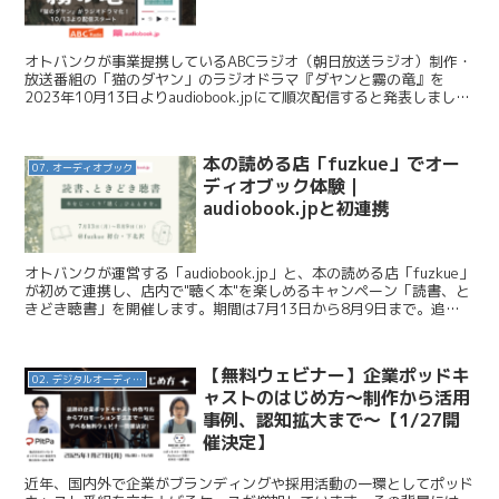
オトバンクが事業提携しているABCラジオ（朝日放送ラジオ）制作・
放送番組の「猫のダヤン」のラジオドラマ『ダヤンと霧の竜』を
2023年10月13日よりaudiobook.jpにて順次配信すると発表しまし
た。今日はこのニュースを紹介します。 オ...
本の読める店「fuzkue」でオー
07. オーディオブック
ディオブック体験｜
audiobook.jpと初連携
オトバンクが運営する「audiobook.jp」と、本の読める店「fuzkue」
が初めて連携し、店内で"聴く本"を楽しめるキャンペーン「読書、と
きどき聴書」を開催します。期間は7月13日から8月9日まで。追加
料金なしで、聴き放題対象作品をオ...
【無料ウェビナー】企業ポッドキ
02. デジタルオーディオ広告（音声広告）
ャストのはじめ方～制作から活用
事例、認知拡大まで～【1/27開
催決定】
近年、国内外で企業がブランディングや採用活動の一環としてポッド