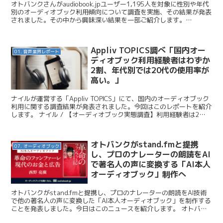
オトバンクさんがaudiobook.jpユーザー1,195人を対象に性別や年代
別のオーディオブック利用傾向について調査を実施、その結果が発表
されました。その中から興味深い結果を一部ご紹介します。
audiobook.jp公式note / 性...
Appliv TOPICS調べ「国内オー
01. 音声業界レポート
ディオブック利用経験者はわずか
2割、年代別では20代の使用率が
高い。」
ナイルが運営する「Appliv TOPICS」にて、国内のオーディオブック
利用に関する調査結果が発表されました。今回はこのレポートを紹介
します。 ナイル / 【オーディオブック実態調査】利用経験者は2割
20代の使用率が高い 人気サービスは...
オトバンクがstand.fmと提携
07. オーディオブック
し、プロのナレーターの朗読をAI
で著名人の声に変換する「AI本人
オーディオブック」制作へ
オトバンクがstand.fmと提携し、プロのナレーターの朗読をAI技術
で他の著名人の声に変換した「AI本人オーディオブック」を制作する
ことを発表しました。今日はこのニュースを紹介します。 オトバン
ク / 日本初の“AI本人オーディオブック”...