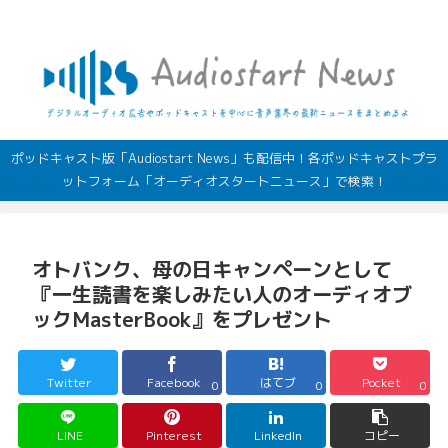
デジタルオーディオ広告（音声広告）やポッドキャストの最新情報
ポッドキャスト版「Audiostart News」も配信中！各ポッドキャストプラ
ットフォーム「オーディオスタートニュース」で検索！
オトバンク、母の日キャンペーンとして
『一生読書を楽しみたい人のオーディオブ
ックMasterBook』をプレゼント
Twitter
Facebook
はてブ
Pocket
0
0
0
LINE
Pinterest
LinkedIn
コピー