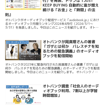
付）を発表、トップは『JUST
KEEP BUYING 自動的に富が増え
続ける「お金」と「時間」の法
則』
オトバンクがオーディオブック配信サービス「audiobook.jp」におけ
るオーディオブック月間ランキング2024年4月付（2024/3/1～
3/31）を発表しました。今日はこのニュースを紹介します。 オトバ
ンク / 【オーディオブック4月...
オトバンクが岡真理さんの著書
07. オーディオブック
「ガザとは何か パレスチナを知
るための緊急講義」のオーディオ
ブックを配信開始
オトバンクが2023年に緊急刊行された岡真理さんの著書「ガザとは
何か パレスチナを知るための緊急講義」のオーディオブックを配信
開始しました。今日はこのニュースを紹介します。 オトバンク / で
きるだけ多くの方に届くことを願って。『ガザとは何...
オトバンク調査「社会人のオーデ
01. 音声業界レポート
ィオブック利用、7割以上が学習
時間増加」