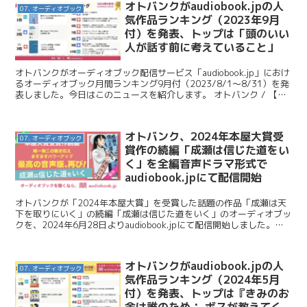
オトバンクがaudiobook.jpの人
07. オーディオブック
気作品ランキング（2023年9月
付）を発表、トップは「頭のいい
人が話す前に考えていること」
オトバンクがオーディオブック配信サービス「audiobook.jp」におけ
るオーディオブック月間ランキング9月付（2023/8/1～8/31）を発
表しました。今日はこのニュースを紹介します。 オトバンク / 【オ
ーディオブック９月人気ランキ...
オトバンク、2024年本屋大賞受
07. オーディオブック
賞作の続編「成瀬は信じた道をい
く」を全編音声ドラマ形式で
audiobook.jpにて配信開始
オトバンクが「2024年本屋大賞」を受賞した話題の作品「成瀬は天
下を取りにいく」の続編「成瀬は信じた道をいく」のオーディオブッ
クを、2024年6月28日よりaudiobook.jpにて配信開始しました。今
日はこのニュースを紹介します。 オト...
オトバンクがaudiobook.jpの人
07. オーディオブック
気作品ランキング（2024年5月
付）を発表、トップは『きみのお