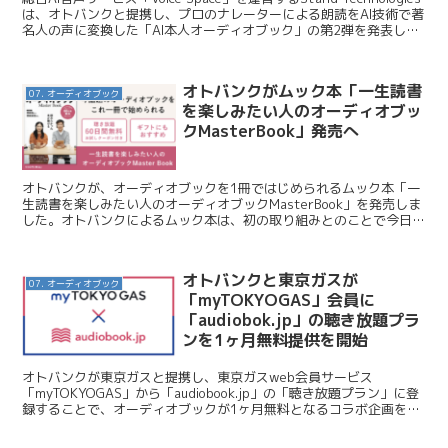
は、オトバンクと提携し、プロのナレーターによる朗読をAI技術で著
名人の声に変換した「AI本人オーディオブック」の第2弾を発表し
た。 Stand Te...
オトバンクがムック本「一生読書
07. オーディオブック
を楽しみたい人のオーディオブッ
クMasterBook」発売へ
オトバンクが、オーディオブックを1冊ではじめられるムック本「一
生読書を楽しみたい人のオーディオブックMasterBook」を発売しま
した。オトバンクによるムック本は、初の取り組みとのことで今日は
このムックを紹介します。 オトバンク / 今話...
オトバンクと東京ガスが
07. オーディオブック
「myTOKYOGAS」会員に
「audiobok.jp」の聴き放題プラ
ンを1ヶ月無料提供を開始
オトバンクが東京ガスと提携し、東京ガスweb会員サービス
「myTOKYOGAS」から「audiobook.jp」の「聴き放題プラン」に登
録することで、オーディオブックが1ヶ月無料となるコラボ企画を4
月19日より実施すると発表しました。今日は...