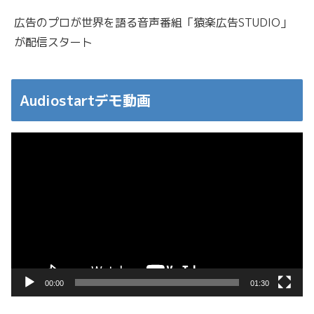
広告のプロが世界を語る音声番組「猿楽広告STUDIO」
が配信スタート
Audiostartデモ動画
動
画
プ
レ
ー
ヤ
ー
00:00
01:30