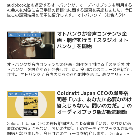
audiobook.jpを運営するオトバンクが、オーディオブックを利用する
社会人を対象に自己学習の習慣化に関する調査を実施しました。今日
はこの調査結果を簡単に紹介します。 オトバンク / 【社会人514名
に聞いた自己学習の習慣化に関する調査...
オトバンクが音声コンテンツ企
04. ポッドキャスト配信・制作等
画・制作を行う「スタジオ オト
バンク」を開始
オトバンクが音声コンテンツの企画・制作を手掛ける「スタジオ オ
トバンク」を設立すると発表しました。今日はこのニュースを紹介し
ます。 オトバンク / 音声のあらゆる可能性を形に。高クオリティの
音声コンテンツ企画・制作を行う「スタジオ オトバン...
Goldratt Japan CEOの岸良裕
07. オーディオブック
司著「いま、あなたに必要なのは
答えじゃない。問いの力だ。」の
オーディオブック版が販売開始
Goldratt Japan CEOの岸良裕司さんによる書籍「いま、あなたに必
要なのは答えじゃない。問いの力だ。」のオーディオブック版が販売
開始となりました。今日はこのニュースを紹介します。 Goldratt
Japan / Amazonで...