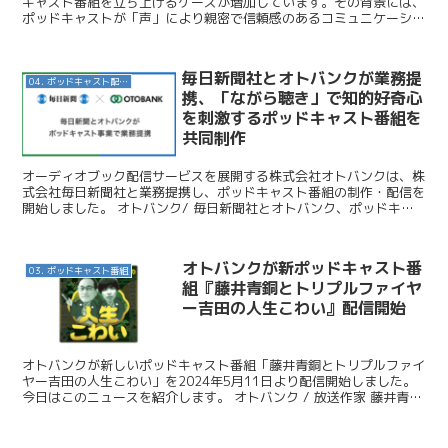
キャスト番組を立ち上げるケースが増加しています。その背景には、
ポッドキャストが「声」により親密で信頼感のあるコミュニケーショ
ンを築くのに最適なメディアとして注目を集めている点が挙...
毎日新聞社とオトバンクが業務提
04. ポッドキャスト配信・制作等
携、「ながら聴き」で知的好奇心
を刺激するポッドキャスト番組を
共同制作
オーディオブック配信サービスを展開する株式会社オトバンクは、株
式会社毎日新聞社と業務提携し、ポッドキャスト番組の制作・配信を
開始しました。 オトバンク/ 毎日新聞社とオトバンク、ポッドキャ
スト事業で業務提携 “ながら聴き”で知的好奇心を刺激...
オトバンクが新ポッドキャスト番
03. ポッドキャスト番組
組『藤井青銅とトリプルファイヤ
ー吉田の人生こわい』配信開始
オトバンクが新しいポッドキャスト番組「藤井青銅とトリプルファイ
ヤー吉田の人生こわい」を2024年5月11日より配信開始しました。
今日はこのニュースを紹介します。 オトバンク / 放送作家 藤井青銅
とトリプルファイヤーVo. 吉田靖直が共演！...