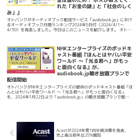
金は誰のため： ボスが教えてく
れた「お金の謎」と「社会のしく
み」』
オトバンクがオーディオブック配信サービス「audiobook.jp」におけ
るオーディオブック月間ランキング2024年5月付（2024/4/1～
4/30）を発表しました。今日はこのニュースを紹介します。 オトバ
ンク / 【オーディオブック5月...
NHKエンタープライズのポッドキ
03. ポッドキャスト番組
ャスト番組『ほんとはヤバい平安
ワールド ～「光る君へ」がもっ
と面白くなる』が、
audiobook.jp聴き放題プランで
配信開始
オトバンクがNHKエンタープライズの提供のポッドキャスト番組「ほ
んとはヤバい平安ワールド ～「光る君へ」がもっと面白くなる」
を、2024年1月22日より「audiobook.jp」の聴き放題プランで配信
開始すると発表しました。今日はこのニュ...
Acastが2024年第1四半期決算を発表、
売上高は前年比25%増加