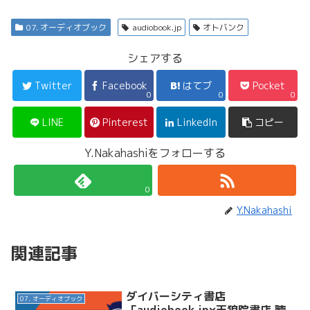
07. オーディオブック
audiobook.jp
オトバンク
シェアする
Twitter
Facebook
はてブ
Pocket
0
0
0
LINE
Pinterest
LinkedIn
コピー
Y.Nakahashiをフォローする
0
Y.Nakahashi
関連記事
ダイバーシティ書店
07. オーディオブック