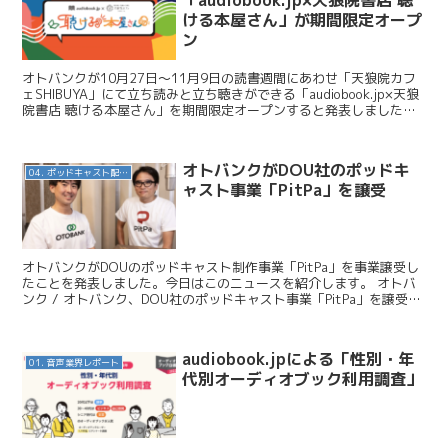
「audiobook.jp×天狼院書店 聴
ける本屋さん」が期間限定オープ
ン
オトバンクが10月27日〜11月9日の読書週間にあわせ「天狼院カフ
ェSHIBUYA」にて立ち読みと立ち聴きができる「audiobook.jp×天狼
院書店 聴ける本屋さん」を期間限定オープンすると発表しました。
今日はこのニュースを紹介します。...
オトバンクがDOU社のポッドキ
04. ポッドキャスト配信・制作等
ャスト事業「PitPa」を譲受
オトバンクがDOUのポッドキャスト制作事業「PitPa」を事業譲受し
たことを発表しました。今日はこのニュースを紹介します。 オトバ
ンク / オトバンク、DOU社のポッドキャスト事業「PitPa」を譲受
ブランデッドポッドキャスト事業を強化 ...
audiobook.jpによる「性別・年
01. 音声業界レポート
代別オーディオブック利用調査」