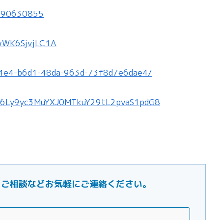
1590630855
FwWK6SjvjLC1A
ae4e4-b6d1-48da-963d-73f8d7e6dae4/
cHM6Ly9yc3MuYXJ0MTkuY29tL2pvaS1pdG8
ご要望・ご相談などお気軽にご連絡ください。