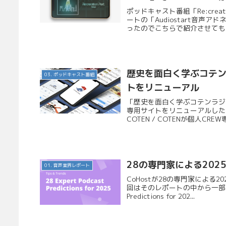
ポッドキャスト番組「Re:cre
ートの「Audiostart音
ったのでこちらで紹介させてもらい
歴史を面白く学ぶコテンラ
03. ポッドキャスト番組
トをリニューアル
「歴史を面白く学ぶコテンラジオ（C
専用サイトをリニューアルした
COTEN / COTENが個人CREW
28の専門家による20
01. 音声業界レポート
CoHostが28の専門家によ
回はそのレポートの中から一部を抜粋し
Predictions for 202...