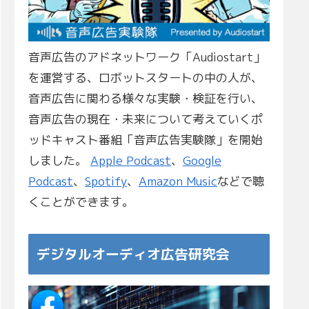
音声広告のアドネットワーク「Audiostart」
を運営する、ロボットスタートの中の人が、
音声広告に関わる様々な実験・検証を行い、
音声広告の現在・未来について考えていくポ
ッドキャスト番組「音声広告実験隊」を開始
しました。
Apple Podcast
、
Google
Podcast
、
Spotify
、
Amazon Music
などで聴
くことができます。
デジタルオーディオ広告研究会