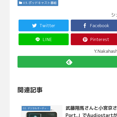
03. ポッドキャスト番組
シ
Twitter
Facebook
LINE
Pinterest
Y.Nakah
関連記事
武藤翔馬さんと小宮京さん
02. デジタルオーディオ広告（音声広告）
Port.」でAudiost