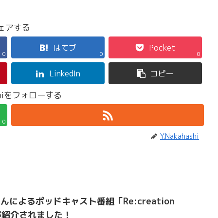
ェアする
はてブ
Pocket
0
0
0
LinkedIn
コピー
ashiをフォローする
0
Y.Nakahashi
によるポッドキャスト番組「Re:creation
artが紹介されました！