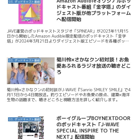
Amazon Audibleオリジナルポッ
03. ポッドキャスト番組
ドキャスト番組「金字塔」のダイ
ジェスト版が他プラットフォーム
へ配信開始
JAVE運営のポッドキャストスタジオ「SPINEAR」が2023年11月15
日から開始したAmazon Audible限定配信のポッドキャスト「金字
塔」が2024年3月21日よりダイジェスト版エピソードを各種ポッド
キャストプラットフォームに...
菊川怜×さかなクン初対談！お魚
03. ポッドキャスト番組
愛あふれるラジオ放送の聴きどこ
ろ
菊川怜×さかなクンの初対談がJ-WAVE『Sanrio SMILEY SMILE』で4
月13日から4日間放送。釣りエピソードやお魚愛の原点、建築×海洋
生物の話題まで、聴きどころと視聴方法を詳しく紹介します。
ボーイグループBOYNEXTDOOR
03. ポッドキャスト番組
のポッドキャスト「J-WAVE
SPECIAL INSPIRE TO THE
NEXT」配信開始