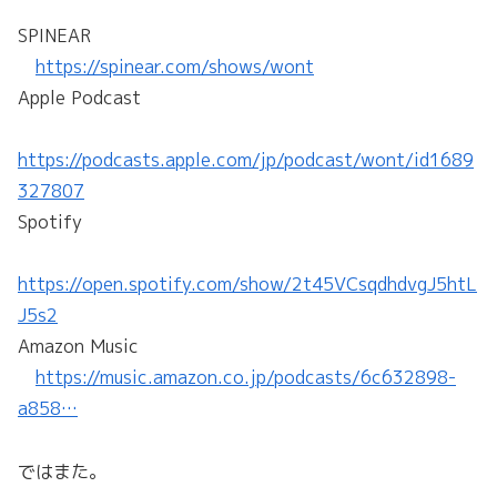
SPINEAR
https://spinear.com/shows/wont
Apple Podcast
https://podcasts.apple.com/jp/podcast/wont/id1689
327807
Spotify
https://open.spotify.com/show/2t45VCsqdhdvgJ5htL
J5s2
Amazon Music
https://music.amazon.co.jp/podcasts/6c632898-
a858…
ではまた。