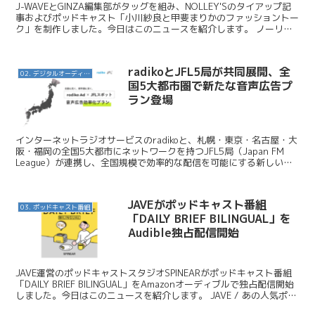
J-WAVEとGINZA編集部がタッグを組み、NOLLEY'Sのタイアップ記
事およびポッドキャスト「小川紗良と甲斐まりかのファッショントー
ク」を制作しました。今日はこのニュースを紹介します。 ノーリー
ズ / 【NOLLEY'S】J-WAVE...
radikoとJFL5局が共同展開、全
02. デジタルオーディオ広告（音声広告）
国5大都市圏で新たな音声広告プ
ラン登場
インターネットラジオサービスのradikoと、札幌・東京・名古屋・大
阪・福岡の全国5大都市にネットワークを持つJFL5局（Japan FM
League）が連携し、全国規模で効率的な配信を可能にする新しい音
声広告プランを発表した。 J-WA...
JAVEがポッドキャスト番組
03. ポッドキャスト番組
「DAILY BRIEF BILINGUAL」を
Audible独占配信開始
JAVE運営のポッドキャストスタジオSPINEARがポッドキャスト番組
「DAILY BRIEF BILINGUAL」をAmazonオーディブルで独占配信開始
しました。今日はこのニュースを紹介します。 JAVE / あの人気ポッ
ドキャスト「D...