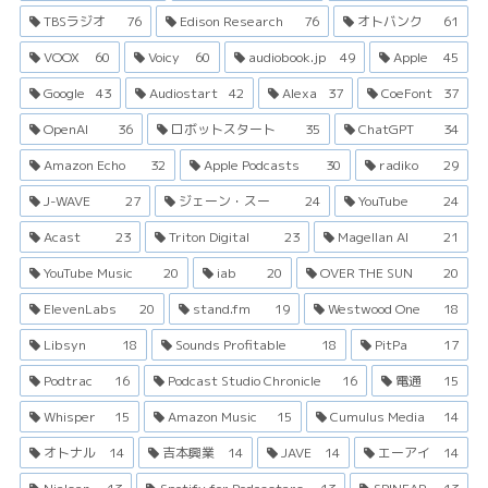
TBSラジオ
76
Edison Research
76
オトバンク
61
VOOX
60
Voicy
60
audiobook.jp
49
Apple
45
Google
43
Audiostart
42
Alexa
37
CoeFont
37
OpenAI
36
ロボットスタート
35
ChatGPT
34
Amazon Echo
32
Apple Podcasts
30
radiko
29
J-WAVE
27
ジェーン・スー
24
YouTube
24
Acast
23
Triton Digital
23
Magellan AI
21
YouTube Music
20
iab
20
OVER THE SUN
20
ElevenLabs
20
stand.fm
19
Westwood One
18
Libsyn
18
Sounds Profitable
18
PitPa
17
Podtrac
16
Podcast Studio Chronicle
16
電通
15
Whisper
15
Amazon Music
15
Cumulus Media
14
オトナル
14
吉本興業
14
JAVE
14
エーアイ
14