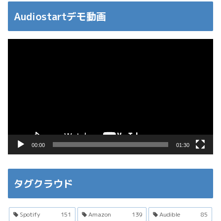
Audiostartデモ動画
動
画
プ
レ
ー
ヤ
ー
00:00
01:30
タグクラウド
Spotify
151
Amazon
139
Audible
85