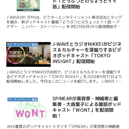
ト「どうぶつとのちょっとイイ
話」配信開始
J-WAVE(81.3FM)は、ビクターエンタテインメント株式会社とタッグ
を組み、新ポッドキャスト番組「どうぶつとのちょっとイイ話 ～ア
ナザー・ニッパー・ストーリー～」を9月23日(月)から配信開始する
と発表した。 J-WAVE / ラジオ...
J-WAVEとラジオNIKKEIがビジネ
03. ポッドキャスト番組
ス＆カルチャーを深掘りするビデ
オポッドキャスト「TOKYO
INSIGHT」配信開始
J-WAVEとラジオNIKKEIが共同で、ビジネス＆カルチャーを深掘りす
るビデオポッドキャスト「TOKYO INSIGHT」を2024年5月31日より
配信開始しました。今日はこのニュースを紹介します。 J-WAVE /
J-WAVE×ラジオ...
SPINEARが美容家・神崎恵と編
03. ポッドキャスト番組
集者・大森葉子による雑談ポッド
キャスト「WONT」を配信開
始！
JAVE運営のポッドキャストスタジオ「SPINEAR」が美容家の神崎恵