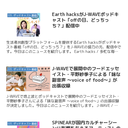
を紹介します。 ...
Earth hacksがJ-WAVEポッドキ
03. ポッドキャスト番組
ャスト「offの日、どっちっ
ち？」配信中
生活者共創型プラットフォームを提供するEarth hacksがポッドキャ
スト番組「offの日、どっちっち？」をJ-WAVEの協力の元、配信中で
す。今日はこのニュースを紹介します。 Earth hacks / 多忙な毎日
を過ごす”あの人のof...
J-WAVEで展開中のフードエッセ
03. ポッドキャスト番組
イスト・平野紗季子による「味な
副音声 ～voice of food～」が
出張収録
J-WAVEで地上波とポッドキャストで展開中のフードエッセイスト・
平野紗季子さんによる「味な副音声 ～voice of food～」の出張収録
が決定しました。今日はこのニュースを紹介します。 J-WAVE / 平
野紗季子が務めるラジオ番組＆...
SPINEARが国内カルチャーシー
03. ポッドキャスト番組