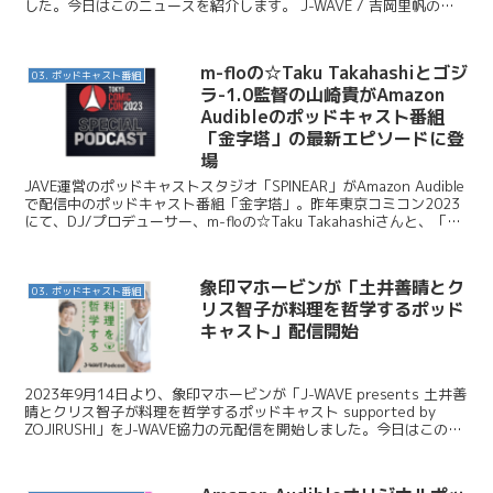
した。今日はこのニュースを紹介します。 J-WAVE / 吉岡里帆のラ
ジオ番組『UR LI...
m-floの☆Taku Takahashiとゴジ
03. ポッドキャスト番組
ラ-1.0監督の山崎貴がAmazon
Audibleのポッドキャスト番組
「金字塔」の最新エピソードに登
場
JAVE運営のポッドキャストスタジオ「SPINEAR」がAmazon Audible
で配信中のポッドキャスト番組「金字塔」。昨年東京コミコン2023
にて、DJ/プロデューサー、m-floの☆Taku Takahashiさんと、「ゴ
ジラ-1....
象印マホービンが「土井善晴とク
03. ポッドキャスト番組
リス智子が料理を哲学するポッド
キャスト」配信開始
2023年9月14日より、象印マホービンが「J-WAVE presents 土井善
晴とクリス智子が料理を哲学するポッドキャスト supported by
ZOJIRUSHI」をJ-WAVE協力の元配信を開始しました。今日はこのニ
ュースを紹介...