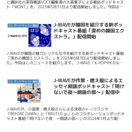
と講談社の美容雑誌VOCE編集者の大森葉子による雑談ポッドキャス
ト「WONT」を、2023年5月31日より配信開始しました。今回はこ
の番組を紹介したいと思います。 JAV...
J-WAVEが韓国を紹介する新ポッ
03. ポッドキャスト番組
ドキャスト番組「深めの韓国エク
ストラ。」配信開始
J-WAVEが韓国の魅力とリアルな今を紹介する新ポッドキャスト番組
「深めの韓国エクストラ。」を2023年6月3日より配信開始しまし
た。今回はこのニュースを紹介します。 J-WAVE / K-POPやKカルチ
ャーの“もっと深いところ”に手が届...
J-WAVEが作家・燃え殻によるエ
03. ポッドキャスト番組
ッセイ朗読ポッドキャスト「明け
ないで夜～朗読の部～」配信中
J-WAVEが、小説家・燃え殻さんによる深夜のトークラジオ
「BEFORE DAWN」と「BRUTUS.jp」とのコラボレーションポッドキ
ャスト番組「明けないで夜 ～朗読の部～」が2024年1月より配信
中です。今日はこのニュースを紹介します。...