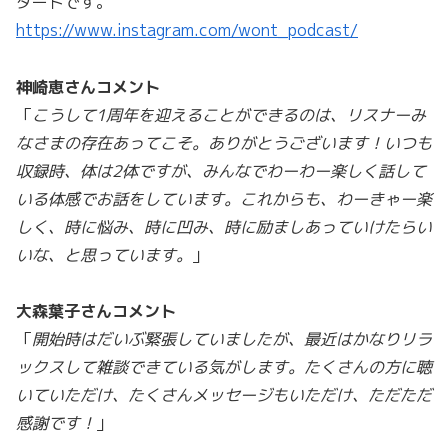
タートです。
https://www.instagram.com/wont_podcast/
神崎恵さんコメント
「
こうして1周年を迎えることができるのは、リスナーみ
なさまの存在あってこそ。ありがとうございます！いつも
収録時、体は2体ですが、みんなでわーわー楽しく話して
いる体感でお話をしています。これからも、わーきゃー楽
しく、時に悩み、時に凹み、時に励ましあっていけたらい
いな、と思っています。
」
大森葉子さんコメント
「
開始時はだいぶ緊張していましたが、最近はかなりリラ
ックスして雑談できている気がします。たくさんの方に聴
いていただけ、たくさんメッセージもいただけ、ただただ
感謝です！
」