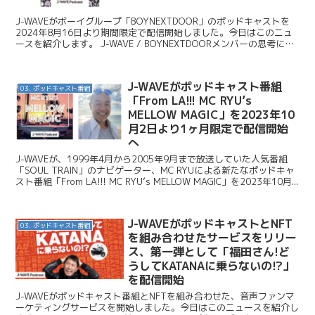
J-WAVEがボーイグループ「BOYNEXTDOOR」のポッドキャストを
2024年8月16日より期間限定で配信開始しました。今日はこのニュ
ースを紹介します。 J-WAVE / BOYNEXTDOORメンバーの思考に迫
るポッドキャストを限定配...
J-WAVEがポッドキャスト番組
03. ポッドキャスト番組
「From LA!!! MC RYU’s
MELLOW MAGIC」を2023年10
月2日より1ヶ月限定で配信開始
へ
J-WAVEが、1999年4月から2005年9月まで放送していた人気番組
「SOUL TRAIN」のナビゲーター、MC RYUによる新たなポッドキャ
スト番組「From LA!!! MC RYU’s MELLOW MAGIC」を2023年10月...
J-WAVEがポッドキャストとNFT
03. ポッドキャスト番組
を組み合わせたサービスをリリー
ス、第一弾として「福田さん!ど
うしてKATANAに乗らないの!?」
を配信開始
J-WAVEがポッドキャスト番組とNFTを組み合わせた、音声ファンマ
ーケティングサービスを開始しました。今日はこのニュースを紹介し