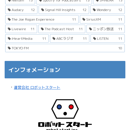
Nielsen
13
Spotify for Podcasters
13
SPINEAR
13
Audacy
12
Signal Hill Insights
12
Wondery
12
The Joe Rogan Experience
11
SiriusXM
11
Livewire
11
The Podcast Host
11
ニッポン放送
11
iHeartMedia
11
ABCラジオ
11
LISTEN
11
TOKYO FM
10
インフォメーション
・
運営会社 ロボットスタート