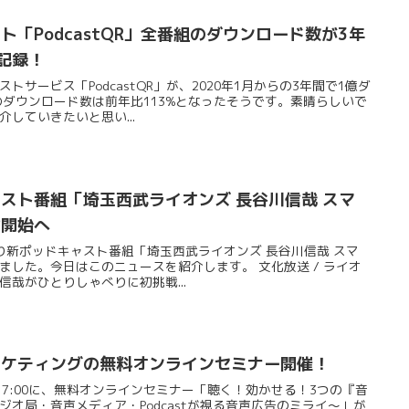
「PodcastQR」全番組のダウンロード数が3年
記録！
サービス「PodcastQR」が、2020年1月からの3年間で1億ダ
のダウンロード数は前年比113%となったそうです。素晴らしいで
していきたいと思い...
スト番組「埼玉西武ライオンズ 長谷川信哉 スマ
信開始へ
日より新ポッドキャスト番組「埼玉西武ライオンズ 長谷川信哉 スマ
ました。今日はこのニュースを紹介します。 文化放送 / ライオ
哉がひとりしゃべりに初挑戦...
ーケティングの無料オンラインセミナー開催！
00～17:00に、無料オンラインセミナー「聴く！効かせる！3つの『音
オ局・音声メディア・Podcastが視る音声広告のミライ～」が