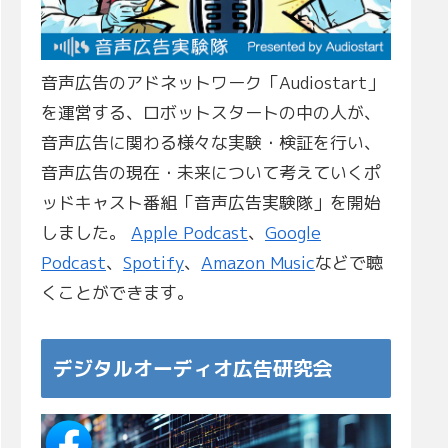
音声広告のアドネットワーク「Audiostart」
を運営する、ロボットスタートの中の人が、
音声広告に関わる様々な実験・検証を行い、
音声広告の現在・未来について考えていくポ
ッドキャスト番組「音声広告実験隊」を開始
しました。
Apple Podcast
、
Google
Podcast
、
Spotify
、
Amazon Music
などで聴
くことができます。
デジタルオーディオ広告研究会