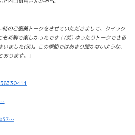
んと内田雄馬さんが担当。
たい時のご褒美トークをさせていただきまして、クイック
ても新鮮で楽しかったです！(笑) ゆったりトークできる
まいました(笑)。この季節ではあまり聞かないような、
ております。
」
1758330411
e…
64b37…