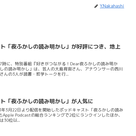
Y.Nakahashi
スト「夜ふかしの読み明かし」が好評につき、地上
午後7時に、特別番組『好きがつながる！Dear夜ふかしの読み明か
しの読み明かし」は、芸人の大島育宙さん、アナウンサーの西川
んの3人が読書・哲学トークを行...
スト「夜ふかしの読み明かし」が人気に
2023年3月22日より配信を開始したポッドキャスト「夜ふかしの読み
Apple Podcastの総合ランキングで2位にランクインしたほか、
0位以...