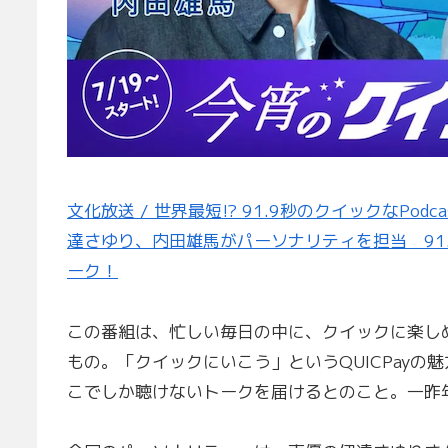
文化放送 / 世界最短!? 91.9秒のクイックなP
達さゆり、内田雄馬がパーソナリティを担当 91
ーク！
この番組は、忙しい毎日の中に、クイックに楽し
もの。「クイックにいこう」というQUICPayの
こでしか聴けないトークを届けるとのこと。一昨