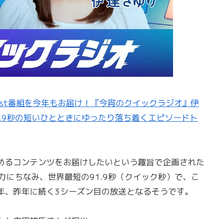
odcast番組を今年もお届け！『今宵のクイックラジオ』伊
.9秒の短いひとときにゆったり落ち着くエピソードト
めるコンテンツをお届けしたいという趣旨で企画された
魅力にちなみ、世界最短の91.9秒（クイック秒）で、こ
年、昨年に続く3シーズン目の放送となるそうです。