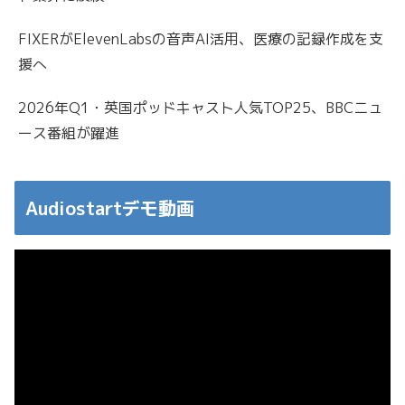
FIXERがElevenLabsの音声AI活用、医療の記録作成を支
援へ
2026年Q1・英国ポッドキャスト人気TOP25、BBCニュ
ース番組が躍進
Audiostartデモ動画
動
画
プ
レ
ー
ヤ