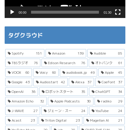
ー
00:00
01:30
タグクラウド
Spotify
151
Amazon
139
Audible
85
TBSラジオ
76
Edison Research
76
オトバンク
61
VOOX
60
Voicy
60
audiobook.jp
49
Apple
45
Google
43
Audiostart
42
Alexa
37
CoeFont
37
OpenAI
36
ロボットスタート
35
ChatGPT
34
Amazon Echo
32
Apple Podcasts
30
radiko
29
J-WAVE
27
ジェーン・スー
24
YouTube
24
Acast
23
Triton Digital
23
Magellan AI
21
YouTube Music
20
iab
20
OVER THE SUN
20