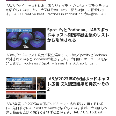
IABがポッドキャストにおけるクリエイティブなベストプラクティス
を紹介していました。 今回はその中から一部を抜粋して紹介しま
す。 IAB / Creative Best Practices in Podcasting 今年初め、IAB は
「...
SpotifyとPodbean、IABのポッ
01. 音声業界レポート
ドキャスト測定準拠企業のリスト
から削除される
IABのポッドキャスト測定準拠企業のリストからSpotifyとPodbean
が外されているとPodnewsが報じました。今日はこのニュースを紹
介します。 PodNews / Spotify leaves the IAB; no longer...
IABが2023年の米国ポッドキャス
01. 音声業界レポート
ト広告収入調査結果を発表〜その
2
IABが発表した2023年米国ポッドキャスト広告収益に関するレポー
ト、先日すでにAudiostart Newsで紹介していますが、今回はもう
少し範囲を広げて紹介できればと思います。 IAB / U.S. Podcast