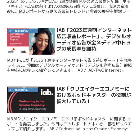
2025年のデジタル音声広告市場が84億ドルの過去最高を記録。ポッ
ドキャスト広告は前年比17.6%増の29億ドルに成長し、市場の牽引
役に。IABレポートから見える最新トレンドと今後の展望を解説しま
す。
IAB「2023年通期インターネット
01. 音声業界レポート
広告収益レポート」、デジタルオ
ーディオ広告が全メディア中トッ
プの成長率を維持
IABとPwCが「2023年通期インターネット広告収益レポート」を発表
しました。今回はデジタルオーディオアド（デジタル音声広告）領域
を中心に抜粋して紹介していきます。 IAB / IAB/PwC Internet
Advertising R...
IAB「クリエイターエコノミーに
01. 音声業界レポート
おけるポッドキャスターの役割が
拡大している」
IABがクリエイターエコノミーにおけるポッドキャスターに関するレ
ポートを発表しました。今日はこのレポートの中から一部をピックア
ップして紹介します。 IAB / Podcasting in the Creator Economy A
Long...