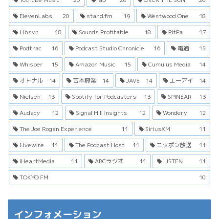
ElevenLabs
20
stand.fm
19
Westwood One
18
Libsyn
18
Sounds Profitable
18
PitPa
17
Podtrac
16
Podcast Studio Chronicle
16
電通
15
Whisper
15
Amazon Music
15
Cumulus Media
14
オトナル
14
吉本興業
14
JAVE
14
エーアイ
14
Nielsen
13
Spotify for Podcasters
13
SPINEAR
13
Audacy
12
Signal Hill Insights
12
Wondery
12
The Joe Rogan Experience
11
SiriusXM
11
Livewire
11
The Podcast Host
11
ニッポン放送
11
iHeartMedia
11
ABCラジオ
11
LISTEN
11
TOKYO FM
10
インフォメーション