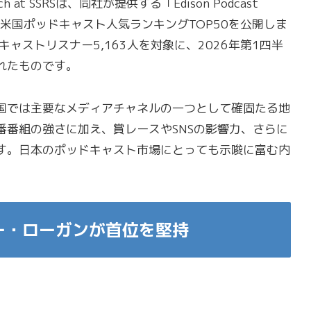
h at SSRSは、同社が提供する「Edison Podcast
1）の米国ポッドキャスト人気ランキングTOP50を公開しま
ャストリスナー5,163人を対象に、2026年第1四半
れたものです。
国では主要なメディアチャネルの一つとして確固たる地
番番組の強さに加え、賞レースやSNSの影響力、さらに
ます。日本のポッドキャスト市場にとっても示唆に富む内
ョー・ローガンが首位を堅持