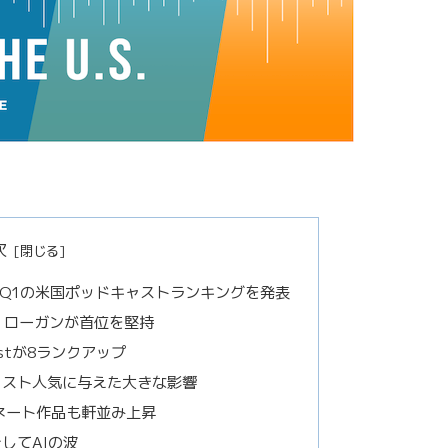
次
sが2026年Q1の米国ポッドキャストランキングを発表
ー・ローガンが首位を堅持
castが8ランクアップ
ャスト人気に与えた大きな影響
ネート作品も軒並み上昇
してAIの波