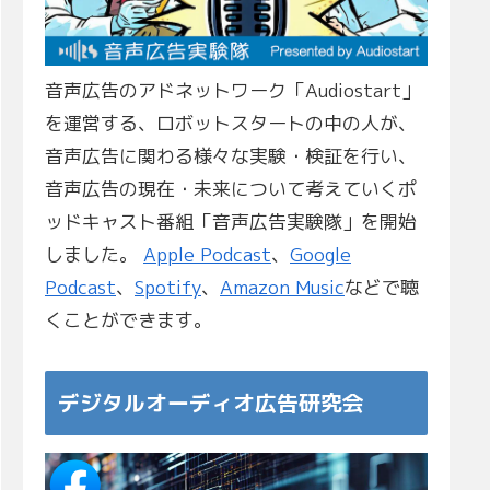
音声広告のアドネットワーク「Audiostart」
を運営する、ロボットスタートの中の人が、
音声広告に関わる様々な実験・検証を行い、
音声広告の現在・未来について考えていくポ
ッドキャスト番組「音声広告実験隊」を開始
しました。
Apple Podcast
、
Google
Podcast
、
Spotify
、
Amazon Music
などで聴
くことができます。
デジタルオーディオ広告研究会