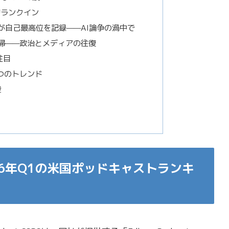
0に初ランクイン
Cowherdが自己最高位を記録——AI論争の渦中で
復帰——政治とメディアの往復
注目
5つのトレンド
唆
csが2026年Q1の米国ポッドキャストランキ