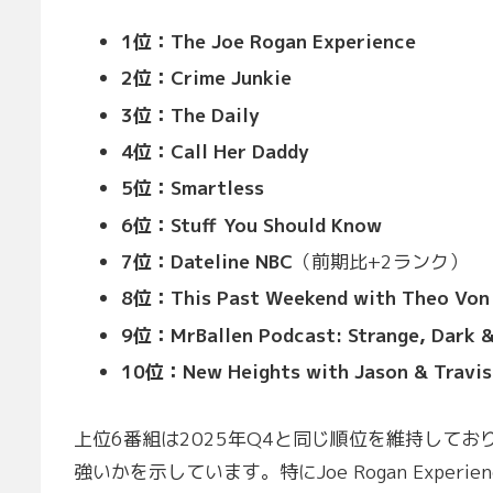
1位：The Joe Rogan Experience
2位：Crime Junkie
3位：The Daily
4位：Call Her Daddy
5位：Smartless
6位：Stuff You Should Know
7位：Dateline NBC
（前期比+2ランク）
8位：This Past Weekend with Theo Von
9位：MrBallen Podcast: Strange, Dark &
10位：New Heights with Jason & Travis
上位6番組は2025年Q4と同じ順位を維持して
強いかを示しています。特にJoe Rogan Experienc