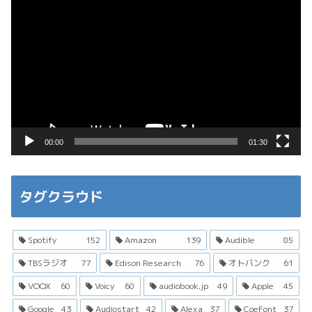
動
画
プ
レ
ー
ヤ
ー
00:00
01:30
タグクラウド
Spotify
152
Amazon
139
Audible
85
TBSラジオ
77
Edison Research
76
オトバンク
61
VOOX
60
Voicy
60
audiobook.jp
49
Apple
45
Google
43
Audiostart
42
Alexa
37
CoeFont
37