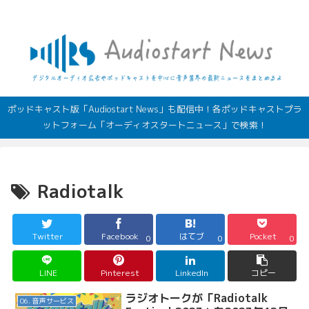
デジタルオーディオ広告（音声広告）やポッドキャストの最新情報
ポッドキャスト版「Audiostart News」も配信中！各ポッドキャストプラ
ットフォーム「オーディオスタートニュース」で検索！
Radiotalk
Twitter
Facebook
はてブ
Pocket
0
0
0
LINE
Pinterest
LinkedIn
コピー
ラジオトークが「Radiotalk
06. 音声サービス