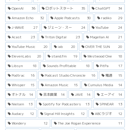
OpenAI
36
ロボットスタート
35
ChatGPT
34
Amazon Echo
32
Apple Podcasts
30
radiko
29
J-WAVE
27
ジェーン・スー
24
YouTube
24
Acast
23
Triton Digital
23
Magellan AI
21
YouTube Music
20
iab
20
OVER THE SUN
20
ElevenLabs
20
stand.fm
19
Westwood One
18
Libsyn
18
Sounds Profitable
18
PitPa
17
Podtrac
16
Podcast Studio Chronicle
16
電通
15
Whisper
15
Amazon Music
15
Cumulus Media
14
オトナル
14
吉本興業
14
JAVE
14
エーアイ
14
Nielsen
13
Spotify for Podcasters
13
SPINEAR
13
Audacy
12
Signal Hill Insights
12
ABCラジオ
12
Wondery
12
The Joe Rogan Experience
11