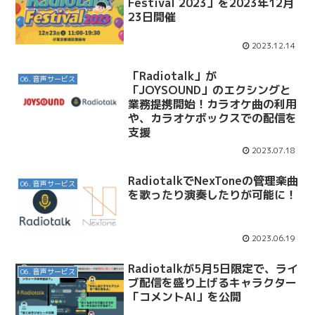
Festival 2023」を2023年12月
23日開催
2023.12.14
「Radiotalk」が
06. 音声サービス
「JOYSOUND」のエクシングと
業務提携開始！カラオケ曲の利用
や、カラオケボックスでの配信を
支援
2023.07.18
RadiotalkでNexToneの管理楽曲
06. 音声サービス
を歌ったり演奏したりが可能に！
2023.06.19
Radiotalkが5月5日限定で、ライ
06. 音声サービス
ブ配信を盛り上げるキャラクター
「コメントAI」を公開