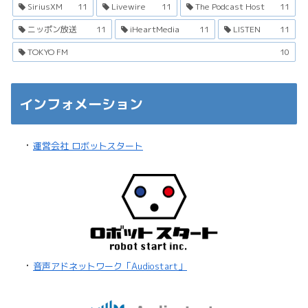
SiriusXM
11
Livewire
11
The Podcast Host
11
ニッポン放送
11
iHeartMedia
11
LISTEN
11
TOKYO FM
10
インフォメーション
・
運営会社 ロボットスタート
・
音声アドネットワーク「Audiostart」