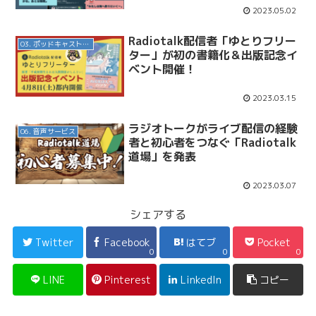
2023.05.02
Radiotalk配信者「ゆとりフリー
03. ポッドキャスト番組
ター」が初の書籍化＆出版記念イ
ベント開催！
2023.03.15
ラジオトークがライブ配信の経験
06. 音声サービス
者と初心者をつなぐ「Radiotalk
道場」を発表
2023.03.07
シェアする
Twitter
Facebook
はてブ
Pocket
0
0
0
LINE
Pinterest
LinkedIn
コピー