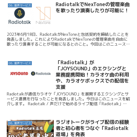
RadiotalkでNexToneの管理楽曲
06. 音声サービス
を歌ったり演奏したりが可能に！
2023年6月18日、RadiotalkがNexToneと包括契約を締結したことを
発表しました。これによりRadiotalkでNexToneの管理楽曲を自由に
歌ったり演奏することが可能になるとのこと。今回はこのニュースを
お伝えします。 Ra...
「Radiotalk」が
06. 音声サービス
「JOYSOUND」のエクシングと
業務提携開始！カラオケ曲の利用
や、カラオケボックスでの配信を
支援
Radiotalkが通信カラオケ「JOYSOUND」を展開するエクシングとサ
ービス連携を行なったことを発表しました。今日はこのニュースを紹
介します。 Radiotalk / 声だけで始めるライブ配信「Radiotalk」、
「JOYSOUND...
ラジオトークがライブ配信の経験
06. 音声サービス
者と初心者をつなぐ「Radiotalk
道場」を発表