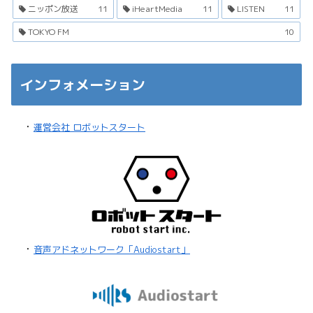
ニッポン放送
11
iHeartMedia
11
LISTEN
11
TOKYO FM
10
インフォメーション
・
運営会社 ロボットスタート
・
音声アドネットワーク「Audiostart」