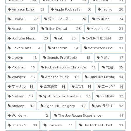
Amazon Echo
32
Apple Podcasts
30
radiko
29
J-WAVE
27
ジェーン・スー
24
YouTube
24
Acast
23
Triton Digital
23
Magellan AI
21
YouTube Music
20
iab
20
OVER THE SUN
20
ElevenLabs
20
stand.fm
19
Westwood One
18
Libsyn
18
Sounds Profitable
18
PitPa
17
Podtrac
16
Podcast Studio Chronicle
16
電通
15
Whisper
15
Amazon Music
15
Cumulus Media
14
オトナル
14
吉本興業
14
JAVE
14
エーアイ
14
Nielsen
13
Spotify for Podcasters
13
SPINEAR
13
Audacy
12
Signal Hill Insights
12
ABCラジオ
12
Wondery
12
The Joe Rogan Experience
11
SiriusXM
11
Livewire
11
The Podcast Host
11