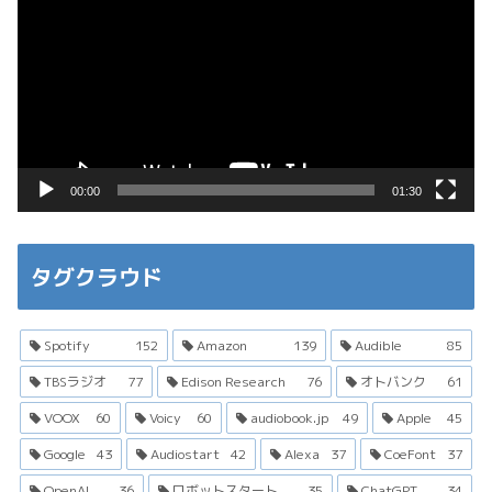
画
プ
レ
ー
ヤ
ー
00:00
01:30
タグクラウド
Spotify
152
Amazon
139
Audible
85
TBSラジオ
77
Edison Research
76
オトバンク
61
VOOX
60
Voicy
60
audiobook.jp
49
Apple
45
Google
43
Audiostart
42
Alexa
37
CoeFont
37
OpenAI
36
ロボットスタート
35
ChatGPT
34