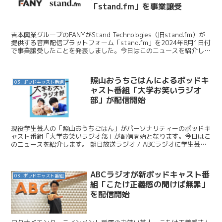
「stand.fm」を事業譲受
吉本興業グループのFANYがStand Technologies（旧stand.fm）が
提供する音声配信プラットフォーム「stand.fm」を2024年8月1日付
で事業譲受したことを発表しました。今日はこのニュースを紹介しま
す。 吉本興業 ...
照山おうちごはんによるポッドキ
03. ポッドキャスト番組
ャスト番組「大学お笑いラジオ
部」が配信開始
現役学生芸人の「照山おうちごはん」がパーソナリティーのポッドキ
ャスト番組「大学お笑いラジオ部」が配信開始となります。今日はこ
のニュースを紹介します。 朝日放送ラジオ / ABCラジオに学生芸人
がやってきた！現役学生芸人がおくる「大学お笑いラ...
ABCラジオが新ポッドキャスト番
03. ポッドキャスト番組
組「こたけ正義感の聞けば無罪」
を配信開始