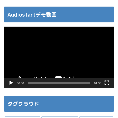
Audiostartデモ動画
動
画
プ
レ
ー
ヤ
ー
00:00
01:30
タグクラウド