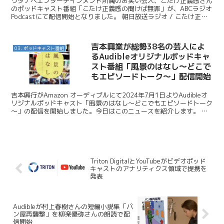
ワタナベエンターテインメント所属のお笑い芸人、こたけ正義感さん
のポッドキャスト番組「こたけ正義感の聞けば無罪」が、ABCラジオ
Podcastにて配信開始となりました。 朝日放送ラジオ / こたけ正義
感のポッドキャスト番組「こたけ正義感の聞け...
吉本興業が総勢38名の芸人によ
03. ポッドキャスト番組
るAudibleオリジナルポッドキャ
スト番組「風景のはなし～どこで
もエピソードトーク～」配信開始
吉本興行がAmazon オーディブルにて2024年7月1日よりAudibleオ
リジナルポッドキャスト「風景のはなし～どこでもエピソードトーク
～」の配信を開始しました。今日はこのニュースを紹介します。 吉
本興業 / 総勢38名の芸人の12の風...
Triton DigitalとYouTubeがビデオポッド
キャストのアナリティクス領域で提携を
発表
Audibleが村上春樹さんの短編小説集「パ
ン屋再襲撃」を柳楽優弥さんの朗読で配
信開始