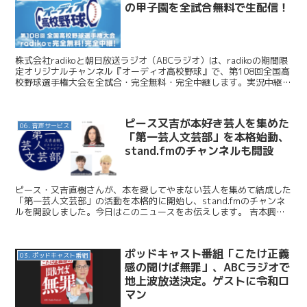
の甲子園を全試合無料で生配信！
株式会社radikoと朝日放送ラジオ（ABCラジオ）は、radikoの期間限
定オリジナルチャンネル『オーディオ高校野球』で、第108回全国高
校野球選手権大会を全試合・完全無料・完全中継します。実況中継は
8月5日開始。フォロー＆シェアキャンペ...
ピース又吉が本好き芸人を集めた
06. 音声サービス
「第一芸人文芸部」を本格始動、
stand.fmのチャンネルも開設
ピース・又吉直樹さんが、本を愛してやまない芸人を集めて結成した
「第一芸人文芸部」の活動を本格的に開始し、stand.fmのチャンネ
ルを開設しました。今日はこのニュースをお伝えします。 吉本興業
/ 又吉直樹が本好き芸人を集めた『第一芸人文芸...
ポッドキャスト番組「こたけ正義
03. ポッドキャスト番組
感の聞けば無罪」、ABCラジオで
地上波放送決定。ゲストに令和ロ
マン