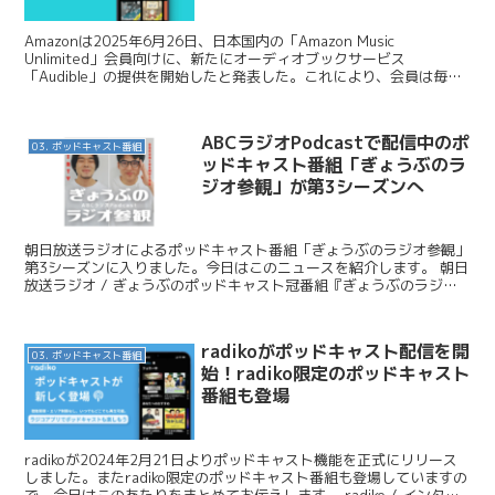
Amazonは2025年6月26日、日本国内の「Amazon Music
Unlimited」会員向けに、新たにオーディオブックサービス
「Audible」の提供を開始したと発表した。これにより、会員は毎月
1冊、Audibleの豊富なカタログ...
ABCラジオPodcastで配信中のポ
03. ポッドキャスト番組
ッドキャスト番組「ぎょうぶのラ
ジオ参観」が第3シーズンへ
朝日放送ラジオによるポッドキャスト番組「ぎょうぶのラジオ参観」
第3シーズンに入りました。今日はこのニュースを紹介します。 朝日
放送ラジオ / ぎょうぶのポッドキャスト冠番組『ぎょうぶのラジオ
参観』が大好評につき第３シーズンに突入！ この番組...
radikoがポッドキャスト配信を開
03. ポッドキャスト番組
始！radiko限定のポッドキャスト
番組も登場
radikoが2024年2月21日よりポッドキャスト機能を正式にリリース
しました。またradiko限定のポッドキャスト番組も登場していますの
で、今日はこのあたりをまとめてお伝えします。 radiko / インター