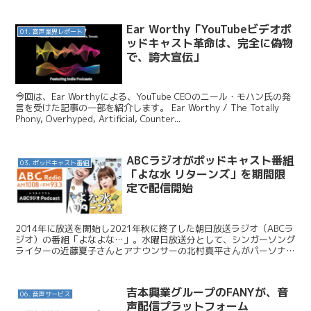
Ear Worthy「YouTubeビデオポ
01. 音声業界レポート
ッドキャスト革命は、完全に偽物
で、誇大宣伝」
今回は、Ear Worthyによる、YouTube CEOのニール・モハン氏の発
言を受けた記事の一部を紹介します。 Ear Worthy / The Totally
Phony, Overhyped, Artificial, Counter...
ABCラジオがポッドキャスト番組
03. ポッドキャスト番組
「よな水 リターンズ」を期間限
定で配信開始
2014年に放送を開始し2021年秋に終了した朝日放送ラジオ（ABCラ
ジオ）の番組「よなよな…」。水曜日放送分として、シンガーソング
ライターの近藤夏子さんとアナウンサーの北村真平さんがパーソナリ
ティを務めていた通称「よな水」がポッドキャスト...
吉本興業グループのFANYが、音
06. 音声サービス
声配信プラットフォーム