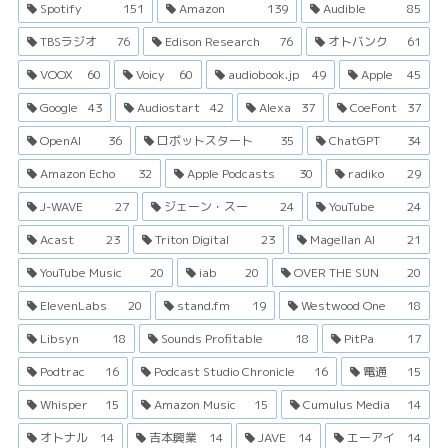
Spotify
151
Amazon
139
Audible
85
TBSラジオ
76
Edison Research
76
オトバンク
61
VOOX
60
Voicy
60
audiobook.jp
49
Apple
45
Google
43
Audiostart
42
Alexa
37
CoeFont
37
OpenAI
36
ロボットスタート
35
ChatGPT
34
Amazon Echo
32
Apple Podcasts
30
radiko
29
J-WAVE
27
ジェーン・スー
24
YouTube
24
Acast
23
Triton Digital
23
Magellan AI
21
YouTube Music
20
iab
20
OVER THE SUN
20
ElevenLabs
20
stand.fm
19
Westwood One
18
Libsyn
18
Sounds Profitable
18
PitPa
17
Podtrac
16
Podcast Studio Chronicle
16
電通
15
Whisper
15
Amazon Music
15
Cumulus Media
14
オトナル
14
吉本興業
14
JAVE
14
エーアイ
14