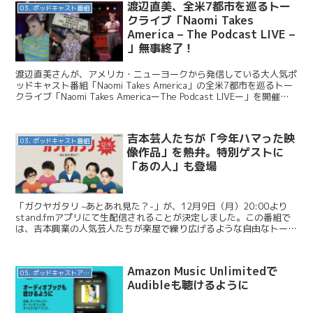
渡辺直美、全米7都市を巡るトー
03. ポッドキャスト番組
クライブ「Naomi Takes
America – The Podcast LIVE –
」無事終了！
渡辺直美さんが、アメリカ・ニューヨークから発信している大人気ポ
ッドキャスト番組「Naomi Takes America」の全米7都市を巡るトー
クライブ「Naomi Takes AmericaーThe Podcast LIVEー」を開催し
たニ...
吉本芸人たちが「今年ハマった映
03. ポッドキャスト番組
像作品」を熱弁。特別ゲストに
「あの人」も登場
「ガクヤガタリ –あとあれ見た？-」が、12月9日（月）20:00より
stand.fmアプリにて生配信されることが決定しました。この番組で
は、吉本興業の人気芸人たちが楽屋で繰り広げるような自由なトーク
をお届けします。 吉本興業 / 吉本芸人...
Amazon Music Unlimitedで
05. ポッドキャストアプリ
Audibleも聴けるように