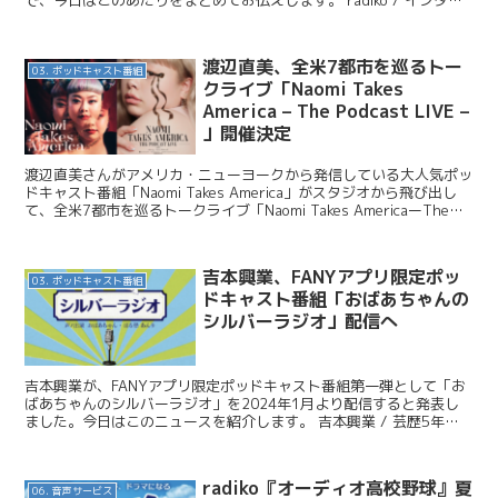
ネットでラジオが聴けるrad...
渡辺直美、全米7都市を巡るトー
03. ポッドキャスト番組
クライブ「Naomi Takes
America – The Podcast LIVE –
」開催決定
渡辺直美さんがアメリカ・ニューヨークから発信している大人気ポッ
ドキャスト番組「Naomi Takes America」がスタジオから飛び出し
て、全米7都市を巡るトークライブ「Naomi Takes AmericaーThe
Podcast L...
吉本興業、FANYアプリ限定ポッ
03. ポッドキャスト番組
ドキャスト番組「おばあちゃんの
シルバーラジオ」配信へ
吉本興業が、FANYアプリ限定ポッドキャスト番組第一弾として「お
ばあちゃんのシルバーラジオ」を2024年1月より配信すると発表し
ました。今日はこのニュースを紹介します。 吉本興業 / 芸歴5年目
76歳の芸人おばあちゃん 年下先輩芸人からライ...
radiko『オーディオ高校野球』夏
06. 音声サービス