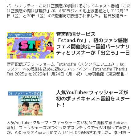
パーソナリティ・こたけ正義感が手掛けるポッドキャスト番組「こた
け正義感の聞けば無罪」が、ABCラジオの地上波番組として12月13
日（金）と20日（金）の2週連続で放送されました。 朝日放送ラジ
オ / ポッドキャスト番組「こたけ正義感の聞けば...
音声配信サービス
06. 音声サービス
「stand.fm」、初のファン感謝
フェス開催決定〜番組パーソナリ
ティとリスナーが「出会う」一日
音声配信プラットフォーム「stand.fm（スタンドエフエム）」は、
リスナーへの感謝を込めた初のリアルイベント『stand.fm Thanks
Fes 2025』を2025年11月24日（月・祝）に赤羽会館（東京都北
区）で開催すると発表した...
人気YouTuberフィッシャーズが
03. ポッドキャスト番組
初のポッドキャスト番組をスター
ト！
人気YouTuberグループ・フィッシャーズが初めて挑戦するPodcast
番組「フィッシャーズがつくったアスレチックでラジオ録ってみた」
が、ABCラジオPodcastにて7月31日より配信されました。 朝日放送
ラジオ / 人気YouTube...