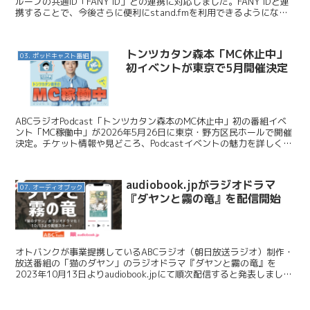
ループの共通ID「FANY ID」との連携に対応しました。FANY IDと連
携することで、今後さらに便利にstand.fmを利用できるようになり
ます。本記事では、FANY ...
トンツカタン森本「MC休止中」
03. ポッドキャスト番組
初イベントが東京で5月開催決定
ABCラジオPodcast「トンツカタン森本のMC休止中」初の番組イベ
ント「MC稼働中」が2026年5月26日に東京・野方区民ホールで開催
決定。チケット情報や見どころ、Podcastイベントの魅力を詳しく解
説します。
audiobook.jpがラジオドラマ
07. オーディオブック
『ダヤンと霧の竜』を配信開始
オトバンクが事業提携しているABCラジオ（朝日放送ラジオ）制作・
放送番組の「猫のダヤン」のラジオドラマ『ダヤンと霧の竜』を
2023年10月13日よりaudiobook.jpにて順次配信すると発表しまし
た。今日はこのニュースを紹介します。 オ...