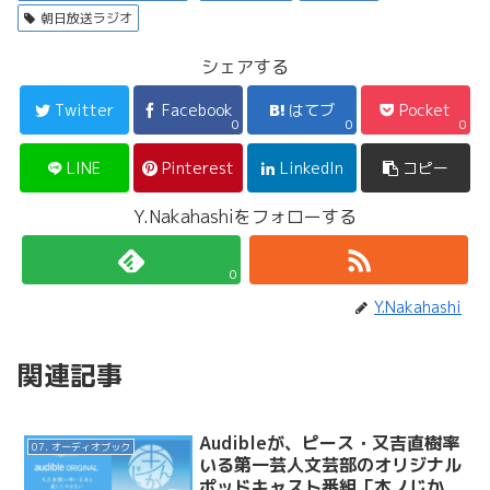
朝日放送ラジオ
シェアする
Twitter
Facebook
はてブ
Pocket
0
0
0
LINE
Pinterest
LinkedIn
コピー
Y.Nakahashiをフォローする
0
Y.Nakahashi
関連記事
Audibleが、ピース・又吉直樹率
07. オーディオブック
いる第一芸人文芸部のオリジナル
ポッドキャスト番組「本ノじか