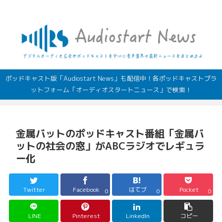
デジタルオーディオ広告（音声広告）やポッドキャストの最新情報
ポッドキャスト版「Audiostart News」も配信中！各ポッドキャストプラ
ットフォーム「オーディオスタートニュース」で検索！
金属バットのポッドキャスト番組「金属バ
ットの社会の窓」がABCラジオでレギュラ
ー化
Twitter
Facebook
はてブ
Pocket
0
0
0
LINE
Pinterest
LinkedIn
コピー