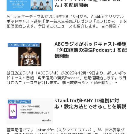
ん」を配信開始
Amazonオーディブルが2023年10月19日から、Audibleオリジナル
ポッドキャスト番組『第一芸人文芸部プレゼンツ「本ノじかん」』を
配信開始します。今日はこのニュースを紹介します。 吉本興業 / ピ
ース又吉直樹ら「第一芸人文芸部」プ...
ABCラジオがポッドキャスト番組
03. ポッドキャスト番組
「角田信朗の漢気Podcast」を配
信開始
朝日放送ラジオ（ABCラジオ）が2023年12月19日より、新しいポッ
ドキャスト番組「角田信朗の漢気Podcast」を配信開始します。今日
はこのニュースを紹介します。 朝日放送ラジオ / 角田信朗、
Podcastに挑戦！「漢気」あふれるトー...
stand.fmがFANY ID連携に対
06. 音声サービス
応！設定方法とできることを解説
音声配信アプリ「stand.fm（スタンドエフエム）」が、吉本興業グ