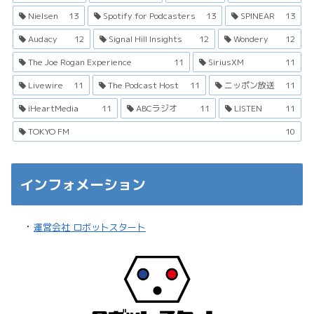
Nielsen
13
Spotify for Podcasters
13
SPINEAR
13
Audacy
12
Signal Hill Insights
12
Wondery
12
The Joe Rogan Experience
11
SiriusXM
11
Livewire
11
The Podcast Host
11
ニッポン放送
11
iHeartMedia
11
ABCラジオ
11
LISTEN
11
TOKYO FM
10
インフォメーション
・
運営会社 ロボットスタート