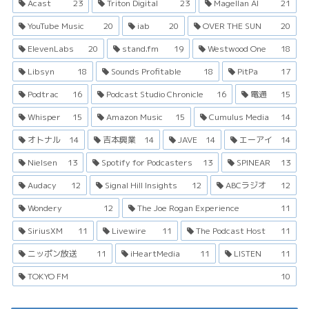
Acast
23
Triton Digital
23
Magellan AI
21
YouTube Music
20
iab
20
OVER THE SUN
20
ElevenLabs
20
stand.fm
19
Westwood One
18
Libsyn
18
Sounds Profitable
18
PitPa
17
Podtrac
16
Podcast Studio Chronicle
16
電通
15
Whisper
15
Amazon Music
15
Cumulus Media
14
オトナル
14
吉本興業
14
JAVE
14
エーアイ
14
Nielsen
13
Spotify for Podcasters
13
SPINEAR
13
Audacy
12
Signal Hill Insights
12
ABCラジオ
12
Wondery
12
The Joe Rogan Experience
11
SiriusXM
11
Livewire
11
The Podcast Host
11
ニッポン放送
11
iHeartMedia
11
LISTEN
11
TOKYO FM
10