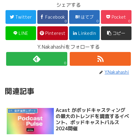
シェアする
Twitter
Facebook
はてブ
Pocket
0
0
0
LINE
Pinterest
LinkedIn
コピー
Y.Nakahashiをフォローする
0
Y.Nakahashi
関連記事
Acast がポッドキャスティング
01. 音声業界レポート
の最大のトレンドを調査するイベ
ント、ポッドキャストパルス
2024開催