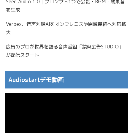
Seed Audio 1.0｜プロンプト1つで会話・BGM・効果音
を生成
Verbex、音声対話AIをオンプレミスや閉域接続へ対応拡
大
広告のプロが世界を語る音声番組「猿楽広告STUDIO」
が配信スタート
Audiostartデモ動画
動
画
プ
レ
ー