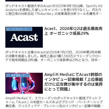
ポッドキャスト配信大手のAcastが2023年9月1日以降、Spotify Ad
Analyticsを使用した新しいキャンペーンを受け付けなくし、代わり
に独立系の分析会社「Podscribe」の効果測定分析ツールを優先する
パートナーとして選...
Acast、2026年Q2は過去最高売
02. デジタルオーディオ広告（音声広告）
上 オーガニック成長29%
ポッドキャスト企業のAcastは2026年7月23日、2026年第2四半期
の決算を発表しました。純売上高は7億7,560万スウェーデンクロー
ナで前年同期比28%増、オーガニック成長率は29%となり、四半期
として過去最高の売上を記録しています...
Amplifi MediaにてAcast幹部の
01. 音声業界レポート
インタビュー記事掲載「上位番組
だけに広告費が集中するのは業界
にとって問題」
Amplifi Mediaにて、スウェーデンのポッドキャスト配信プラットフ
ォーム「Acast」の米国セールスおよびブランド・パートナーシップ
責任者、クリスティアナ・ブレントン氏のインタビュー記事が掲載さ