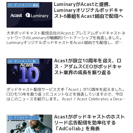
LuminaryがAcastと提携、
03. ポッドキャスト番組
Luminaryオリジナルポッドキャ
スト6番組をAcast経由で配信へ
大手ポッドキャスト配信会社のAcastとプレミアムポッドキャストネ
ットワークのLuminaryが戦略的パートナーシップを発表しました。
LuminaryオリジナルポッドキャストをAcast経由でも配信し、ポッ
ドキャスト広告でマネタイズすること...
Acastが設立10周年を迎え、ロ
04. ポッドキャスト配信・制作等
ス・アダムスCEOがポッドキャ
スト業界の成長を振り返る
ポッドキャスト配信サービス大手「Acast」が10周年を迎えました。
CEOも10年を振り返ったコメントなどを発表していますので、今日
はこのニュースを紹介します。 Acast / Acast Celebrates a Decade
of Gr...
Acastがポッドキャストのホスト
02. デジタルオーディオ広告（音声広告）
リード広告配信を効率化する
「AdCollab」を発表