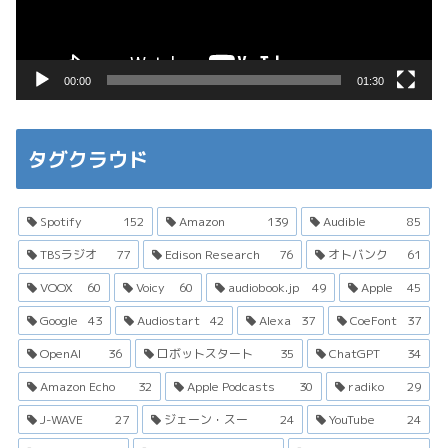
ヤ
ー
00:00
01:30
タグクラウド
Spotify
152
Amazon
139
Audible
85
TBSラジオ
77
Edison Research
76
オトバンク
61
VOOX
60
Voicy
60
audiobook.jp
49
Apple
45
Google
43
Audiostart
42
Alexa
37
CoeFont
37
OpenAI
36
ロボットスタート
35
ChatGPT
34
Amazon Echo
32
Apple Podcasts
30
radiko
29
J-WAVE
27
ジェーン・スー
24
YouTube
24