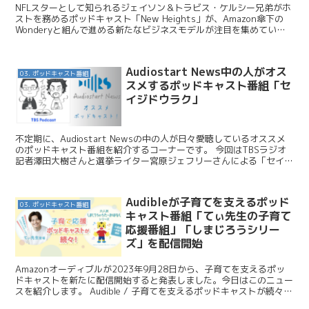
NFLスターとして知られるジェイソン＆トラビス・ケルシー兄弟がホ
ストを務めるポッドキャスト「New Heights」が、Amazon傘下の
Wonderyと組んで進める新たなビジネスモデルが注目を集めていま
す。単なる音声番組の枠を超え、グッズ...
Audiostart News中の人がオス
03. ポッドキャスト番組
スメするポッドキャスト番組「セ
イジドウラク」
不定期に、Audiostart Newsの中の人が日々愛聴しているオススメ
のポッドキャスト番組を紹介するコーナーです。 今回はTBSラジオ
記者澤田大樹さんと選挙ライター宮原ジェフリーさんによる「セイジ
ドウラク」です。 セイジドウラク 【毎週...
Audibleが子育てを支えるポッド
03. ポッドキャスト番組
キャスト番組「てぃ先生の子育て
応援番組」「しまじろうシリー
ズ」を配信開始
Amazonオーディブルが2023年9月28日から、子育てを支えるポッ
ドキャストを新たに配信開始すると発表しました。今日はこのニュー
スを紹介します。 Audible / 子育てを支えるポッドキャストが続々登
場！Audibleが人気保育士の秘...