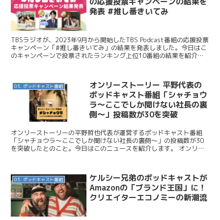
の応援投票キャンペーンの結果を
発表 #推し番きいてみ
TBSラジオが、2023年9月から開始したTBS Podcast番組の応援投票
キャンペーン「#推し番きいてみ」の結果を発表しました。今日はこ
のキャンペーンで投票されたランキング上位10番組の結果を紹介し
ます。 TBSラジオ / アナタの”推...
オンリーストーリー 平野代表の
03. ポッドキャスト番組
ポッドキャスト番組「シャチョウ
ラ〜ここでしか聞けない社長の裏
側〜」投稿数が30を突破
オンリーストーリーの平野哲也代表が運営するポッドキャスト番組
「シャチョウラ〜ここでしか聞けない社長の裏側〜」の投稿数が30
を突破したとのこと。今日はこのニュースを紹介します。 オンリー
ストーリー / オンリーストーリー 代表・平野の「シャチ...
ケルシー兄弟のポッドキャストが
03. ポッドキャスト番組
Amazonの「ブランド王国」に！
クリエイターエコノミーの新潮流