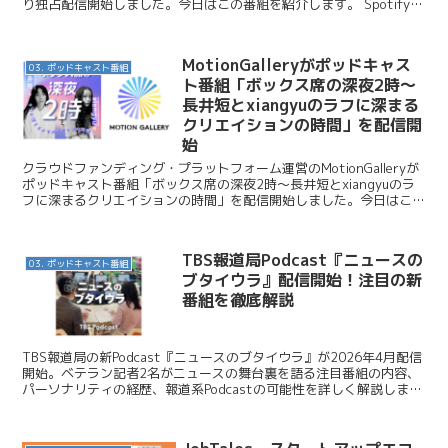
り独占配信開始しました。今日はこの番組を紹介します。 Spotify /
Spotify、フジテレビ系・月...
MotionGalleryがポッドキャス
03. ポッドキャスト番組
ト番組「ボックス席の深夜2時〜
長井短とxiangyuのラフに深まる
クリエイションの時間」を配信開
始
クラウドファンディング・プラットフォーム運営のMotionGalleryが
ポッドキャスト番組「ボックス席の深夜2時〜長井短とxiangyuのラ
フに深まるクリエイションの時間」を配信開始しました。今日はこの
ニュースを紹介します。 Motion...
TBS報道局Podcast『ニュースの
03. ポッドキャスト番組
ブタイウラ』配信開始！注目の新
番組を徹底解説
TBS報道局の新Podcast『ニュースのブタイウラ』が2026年4月配信
開始。ベテラン記者2名がニュースの舞台裏を語る注目番組の内容、
パーソナリティの経歴、報道系Podcastの可能性を詳しく解説しま
す。