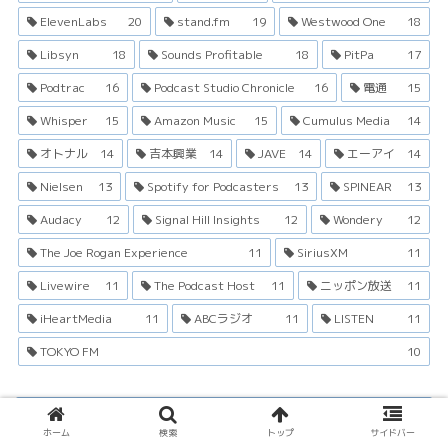
ElevenLabs
20
stand.fm
19
Westwood One
18
Libsyn
18
Sounds Profitable
18
PitPa
17
Podtrac
16
Podcast Studio Chronicle
16
電通
15
Whisper
15
Amazon Music
15
Cumulus Media
14
オトナル
14
吉本興業
14
JAVE
14
エーアイ
14
Nielsen
13
Spotify for Podcasters
13
SPINEAR
13
Audacy
12
Signal Hill Insights
12
Wondery
12
The Joe Rogan Experience
11
SiriusXM
11
Livewire
11
The Podcast Host
11
ニッポン放送
11
iHeartMedia
11
ABCラジオ
11
LISTEN
11
TOKYO FM
10
インフォメーション
ホーム
検索
トップ
サイドバー