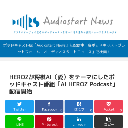
デジタルオーディオ広告（音声広告）やポッドキャストの最新情報
ポッドキャスト版「Audiostart News」も配信中！各ポッドキャストプラ
ットフォーム「オーディオスタートニュース」で検索！
HEROZが将棋AI（愛）をテーマにしたポ
ッドキャスト番組「AI HEROZ Podcast」
配信開始
Twitter
Facebook
はてブ
Pocket
0
0
0
LINE
Pinterest
LinkedIn
コピー