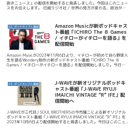
抜きニュース」の配信を開始すると発表しました。今回はこのニュー
スをお伝えします。 日経ラジオ社 / 世界の見方が変わる、政治が身
近になる「吉野直也のNIKKEI切...
Amazon Musicが新ポッドキャス
03. ポッドキャスト番組
ト番組「ICHIRO The ８ Games
/ イチローがイチローを語る」を
配信開始
Amazon Musicが2023年11月6日より、イチローが初めて自ら野球人
生を語るWondery制作の新ポッドキャスト番組「ICHIRO The ８
Games / イチローがイチローを語る」を配信開始しました。今日は
このニュースを紹介...
J-WAVEが新オリジナルポッドキ
03. ポッドキャスト番組
ャスト番組「J-WAVE RYUJI
IMAICHI VINTAGE ”R” IFE」配
信開始へ
J-WAVEが三代目J SOUL BROTHERSの今市隆二による新オリジナル
ポッドキャスト番組「J-WAVE RYUJI IMAICHI VINTAGE ”R” IFE」を
2023年10月6日より配信開始すると発表しました。今日はこのニュ...