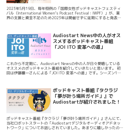
2023年5月19日、毎年恒例の「国際女性ポッドキャストフェスティ
バル（International Women’s Podcast Festival：IWPF）」が、業
界の支援と資金不足のため2023年は開催せずに延期にすると発表し
ました。...
Audiostart News中の人がオス
03. ポッドキャスト番組
スメするポッドキャスト番組
「JOI ITO 変革への道」
これから不定期に、Audiostart Newsの中の人が日々愛聴している
オススメのポッドキャスト番組を紹介していきたいと思います。 初
回は伊藤穰一さんによる「JOI ITO 変革への道」です。シーズン1か
ら毎週楽しみに愛聴していましたが、...
ポッドキャスト番組『タクラジ
02. デジタルオーディオ広告（音声広告）
「夢が叶う場所ガイド」』で
Audiostartが紹介されました！
ポッドキャスト番組『タクラジ「夢が叶う場所ガイド」』さんにて、
当社ロボットスタートの「Audiostartデジタルオーディオアドネッ
トワーク」についてお話しされていました。あまりに嬉しかったので