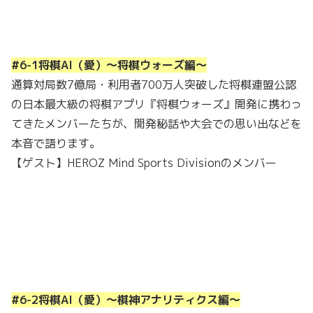
#6-1将棋AI（愛）〜将棋ウォーズ編〜
通算対局数7億局・利用者700万人突破した将棋連盟公認
の日本最大級の将棋アプリ『将棋ウォーズ』開発に携わっ
てきたメンバーたちが、開発秘話や大会での思い出などを
本音で語ります。
【ゲスト】HEROZ Mind Sports Divisionのメンバー
#6-2将棋AI（愛）〜棋神アナリティクス編〜