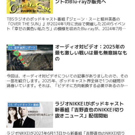
ントのBlu-rayが販売へ
TBSラジオのポッドキャスト番組『ジェーン・スーと堀井美香の
「OVER THE SUN」』が2024年1月に渋谷で開催した2DAYSイベン
ト「幸せの黄色い私たち」の模様を収めたBlu-rayが、2024年7月10
日に発売決定となりました。今...
オーディオ対ビデオ：2025年の
01. 音声業界レポート
最も激しい戦いは最も無意味なも
の
今回は、オーディオ対ビデオについての記事がありましたので、その
一部を紹介します。2025年、ポッドキャスト界全体で1つの疑問が
渦巻いています。それは、「ビデオに方向転換する必要があるのか
？」ということです。 Future Proof / ...
ラジオNIKKEIがポッドキャスト
03. ポッドキャスト番組
新番組「吉野直也のNIKKEI切り
抜きニュース」配信開始
ラジオNIKKEIが2023年6月13日から新番組「吉野直也のNIKKEI切り