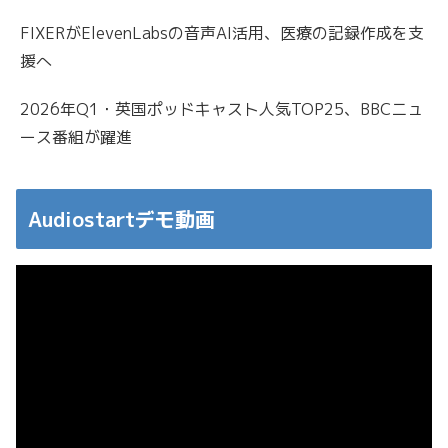
FIXERがElevenLabsの音声AI活用、医療の記録作成を支
援へ
2026年Q1・英国ポッドキャスト人気TOP25、BBCニュ
ース番組が躍進
Audiostartデモ動画
動
画
プ
レ
ー
ヤ
ー