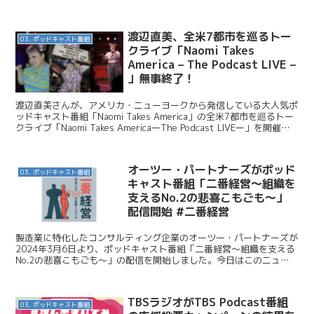
こちらで紹介させてもらいます。 この番組は、デ...
渡辺直美、全米7都市を巡るトー
03. ポッドキャスト番組
クライブ「Naomi Takes
America – The Podcast LIVE –
」無事終了！
渡辺直美さんが、アメリカ・ニューヨークから発信している大人気ポ
ッドキャスト番組「Naomi Takes America」の全米7都市を巡るトー
クライブ「Naomi Takes AmericaーThe Podcast LIVEー」を開催し
たニ...
オーツー・パートナーズがポッド
03. ポッドキャスト番組
キャスト番組「二番経営～組織を
支えるNo.2の悲喜こもごも～」
配信開始 #二番経営
製造業に特化したコンサルティング企業のオーツー・パートナーズが
2024年3月6日より、ポッドキャスト番組「二番経営～組織を支える
No.2の悲喜こもごも～」の配信を開始しました。今日はこのニュー
スを紹介します。 オーツー・パートナーズ / 【...
TBSラジオがTBS Podcast番組
03. ポッドキャスト番組