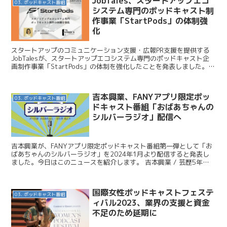
JobTales、スタートアップエコ
03. ポッドキャスト番組
システム専門のポッドキャスト制
作事業「StartPods」の体制強
化
スタートアップのコミュニケーション支援・広報PR支援を提供する
JobTalesが、スタートアップエコシステム専門のポッドキャスト企
画制作事業「StartPods」の体制を強化したことを発表しました。今
日はこのニュースを紹介します。 JobT...
吉本興業、FANYアプリ限定ポッ
03. ポッドキャスト番組
ドキャスト番組「おばあちゃんの
シルバーラジオ」配信へ
吉本興業が、FANYアプリ限定ポッドキャスト番組第一弾として「お
ばあちゃんのシルバーラジオ」を2024年1月より配信すると発表し
ました。今日はこのニュースを紹介します。 吉本興業 / 芸歴5年目
76歳の芸人おばあちゃん 年下先輩芸人からライ...
国際女性ポッドキャストフェステ
03. ポッドキャスト番組
ィバル2023、業界の支援と資金
不足のため延期に