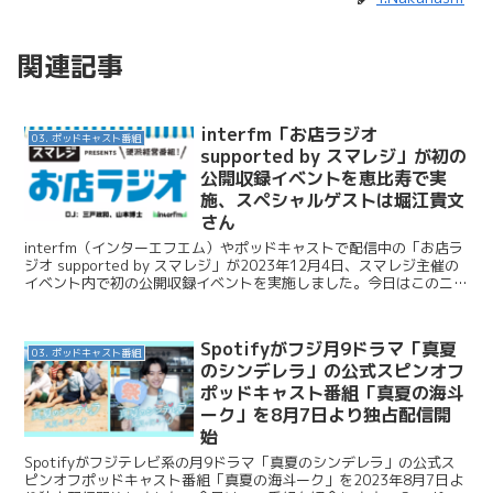
関連記事
interfm「お店ラジオ
03. ポッドキャスト番組
supported by スマレジ」が初の
公開収録イベントを恵比寿で実
施、スペシャルゲストは堀江貴文
さん
interfm（インターエフエム）やポッドキャストで配信中の「お店ラ
ジオ supported by スマレジ」が2023年12月4日、スマレジ主催の
イベント内で初の公開収録イベントを実施しました。今日はこのニュ
ースを紹介します。 JFNC ...
Spotifyがフジ月9ドラマ「真夏
03. ポッドキャスト番組
のシンデレラ」の公式スピンオフ
ポッドキャスト番組「真夏の海斗
ーク」を8月7日より独占配信開
始
Spotifyがフジテレビ系の月9ドラマ「真夏のシンデレラ」の公式ス
ピンオフポッドキャスト番組「真夏の海斗ーク」を2023年8月7日よ