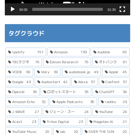
00:00
01:30
タグクラウド
Spotify
151
Amazon
139
Audible
85
TBSラジオ
76
Edison Research
76
オトバンク
61
VOOX
60
Voicy
60
audiobook.jp
49
Apple
45
Google
43
Audiostart
42
Alexa
37
CoeFont
37
OpenAI
36
ロボットスタート
35
ChatGPT
34
Amazon Echo
32
Apple Podcasts
30
radiko
29
J-WAVE
27
ジェーン・スー
24
YouTube
24
Acast
23
Triton Digital
23
Magellan AI
21
YouTube Music
20
iab
20
OVER THE SUN
20