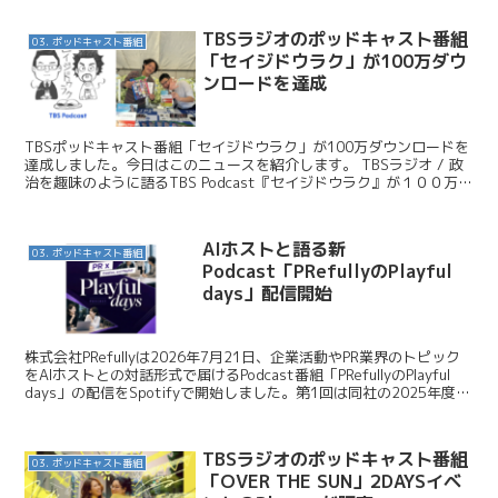
TBSラジオのポッドキャスト番組
03. ポッドキャスト番組
「セイジドウラク」が100万ダウ
ンロードを達成
TBSポッドキャスト番組「セイジドウラク」が100万ダウンロードを
達成しました。今日はこのニュースを紹介します。 TBSラジオ / 政
治を趣味のように語るTBS Podcast『セイジドウラク』が１００万ダ
ウンロードを達成！！ 関連記事 A...
AIホストと語る新
03. ポッドキャスト番組
Podcast「PRefullyのPlayful
days」配信開始
株式会社PRefullyは2026年7月21日、企業活動やPR業界のトピック
をAIホストとの対話形式で届けるPodcast番組「PRefullyのPlayful
days」の配信をSpotifyで開始しました。第1回は同社の2025年度決
算...
TBSラジオのポッドキャスト番組
03. ポッドキャスト番組
「OVER THE SUN」2DAYSイベ