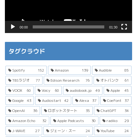
ヤ
ー
00:00
01:30
タグクラウド
Spotify
152
Amazon
139
Audible
85
TBSラジオ
77
Edison Research
76
オトバンク
61
VOOX
60
Voicy
60
audiobook.jp
49
Apple
45
Google
43
Audiostart
42
Alexa
37
CoeFont
37
OpenAI
36
ロボットスタート
35
ChatGPT
34
Amazon Echo
32
Apple Podcasts
30
radiko
29
J-WAVE
27
ジェーン・スー
24
YouTube
24