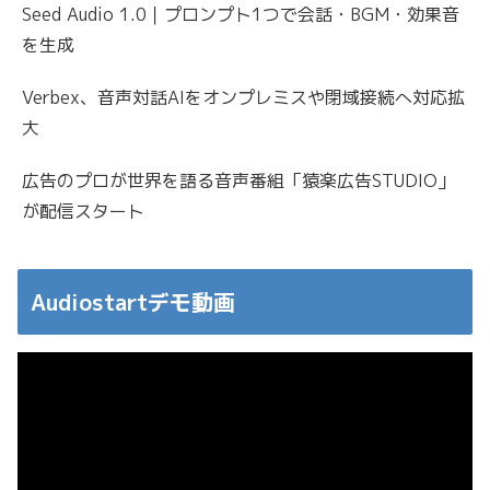
Seed Audio 1.0｜プロンプト1つで会話・BGM・効果音
を生成
Verbex、音声対話AIをオンプレミスや閉域接続へ対応拡
大
広告のプロが世界を語る音声番組「猿楽広告STUDIO」
が配信スタート
Audiostartデモ動画
動
画
プ
レ
ー