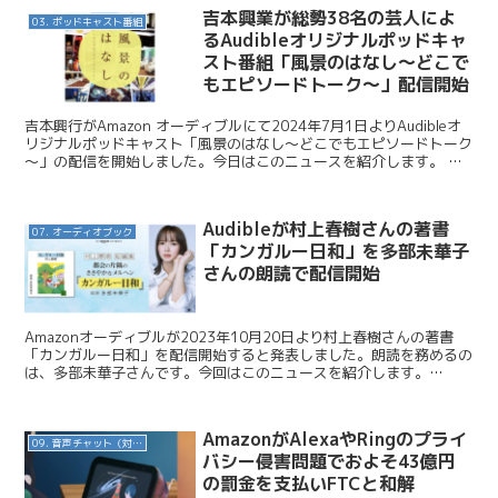
吉本興業が総勢38名の芸人によ
03. ポッドキャスト番組
るAudibleオリジナルポッドキャ
スト番組「風景のはなし～どこで
もエピソードトーク～」配信開始
吉本興行がAmazon オーディブルにて2024年7月1日よりAudibleオ
リジナルポッドキャスト「風景のはなし～どこでもエピソードトーク
～」の配信を開始しました。今日はこのニュースを紹介します。 吉
本興業 / 総勢38名の芸人の12の風...
Audibleが村上春樹さんの著書
07. オーディオブック
「カンガルー日和」を多部未華子
さんの朗読で配信開始
Amazonオーディブルが2023年10月20日より村上春樹さんの著書
「カンガルー日和」を配信開始すると発表しました。朗読を務めるの
は、多部未華子さんです。今回はこのニュースを紹介します。
Audible / 村上春樹さんの著書『カンガルー...
AmazonがAlexaやRingのプライ
09. 音声チャット（対話AI）
バシー侵害問題でおよそ43億円
の罰金を支払いFTCと和解