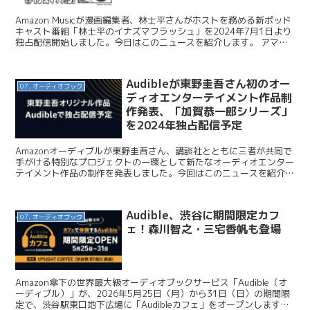
Amazon Musicが漫画編集者、林士平さんがホストを務める新ポッド
キャスト番組「林士平のイナズマフラッシュ」を2024年7月1日より
独占配信開始しました。今日はこのニュースを紹介します。 アマゾ
ンジャパン / Amazon Music...
Audibleが東野圭吾さん初のオー
07. オーディオブック
ディオエンターテイメント作品制
作発表、「加賀恭一郎シリーズ」
を2024年独占配信予定
Amazonオーディブルが東野圭吾さん、講談社とともに三者が共同で
手がける特別なプロジェクトの一環として新たなオーディオエンター
テイメント作品の制作を発表しました。今回はこのニュースを紹介し
ます。 Audible / 東野圭吾さん初のオーデ...
Audible、渋谷に期間限定カフ
07. オーディオブック
ェ！森川智之・三宅香帆も登場
Amazon傘下の世界最大級オーディオブックサービス「Audible（オ
ーディブル）」が、2026年5月25日（月）から31日（日）の期間限
定で、渋谷駅東口地下広場に「Audibleカフェ」をオープンします。