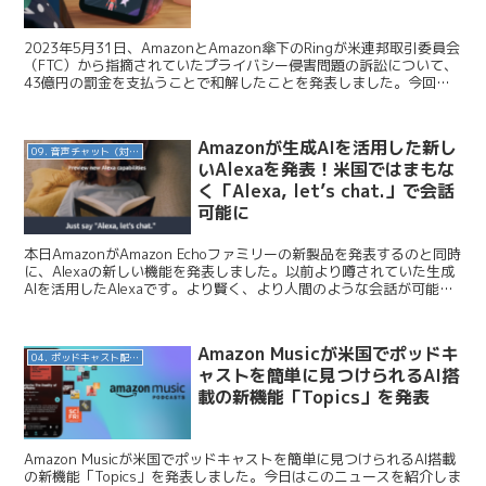
2023年5月31日、AmazonとAmazon傘下のRingが米連邦取引委員会
（FTC）から指摘されていたプライバシー侵害問題の訴訟について、
43億円の罰金を支払うことで和解したことを発表しました。今回は
このニュースについてお伝えします。...
Amazonが生成AIを活用した新し
09. 音声チャット（対話AI）
いAlexaを発表！米国ではまもな
く「Alexa, let’s chat.」で会話
可能に
本日AmazonがAmazon Echoファミリーの新製品を発表するのと同時
に、Alexaの新しい機能を発表しました。以前より噂されていた生成
AIを活用したAlexaです。より賢く、より人間のような会話が可能に
なるよう進化しており、ウェイク...
Amazon Musicが米国でポッドキ
04. ポッドキャスト配信・制作等
ャストを簡単に見つけられるAI搭
載の新機能「Topics」を発表
Amazon Musicが米国でポッドキャストを簡単に見つけられるAI搭載
の新機能「Topics」を発表しました。今日はこのニュースを紹介しま