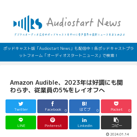
デジタルオーディオ広告（音声広告）やポッドキャストの最新情報
ポッドキャスト版「Audiostart News」も配信中！各ポッドキャストプラ
ットフォーム「オーディオスタートニュース」で検索！
Amazon Audible、2023年は好調にも関
わらず、従業員の5%をレイオフへ
Twitter
Facebook
はてブ
Pocket
0
0
0
LINE
Pinterest
LinkedIn
コピー
2024.01.14