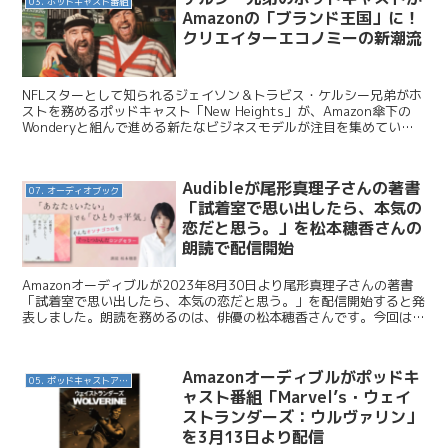
03. ポッドキャスト番組
Amazonの「ブランド王国」に！
クリエイターエコノミーの新潮流
NFLスターとして知られるジェイソン＆トラビス・ケルシー兄弟がホ
ストを務めるポッドキャスト「New Heights」が、Amazon傘下の
Wonderyと組んで進める新たなビジネスモデルが注目を集めていま
す。単なる音声番組の枠を超え、グッズ...
Audibleが尾形真理子さんの著書
07. オーディオブック
「試着室で思い出したら、本気の
恋だと思う。」を松本穂香さんの
朗読で配信開始
Amazonオーディブルが2023年8月30日より尾形真理子さんの著書
「試着室で思い出したら、本気の恋だと思う。」を配信開始すると発
表しました。朗読を務めるのは、俳優の松本穂香さんです。今回はこ
のニュースを紹介します。 Audible / ...
Amazonオーディブルがポッドキ
05. ポッドキャストアプリ
ャスト番組「Marvel’s・ウェイ
ストランダーズ：ウルヴァリン」
を3月13日より配信