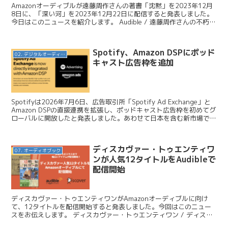
Amazonオーディブルが遠藤周作さんの著書「沈黙」を2023年12月
8日に、「深い河」を2023年12月22日に配信すると発表しました。
今日はこのニュースを紹介します。 Audible / 遠藤周作さんの不朽の
名作『沈黙』と『深い河』がA...
Spotify、Amazon DSPにポッド
02. デジタルオーディオ広告（音声広告）
キャスト広告枠を追加
Spotifyは2026年7月6日、広告取引所「Spotify Ad Exchange」と
Amazon DSPの直接連携を拡張し、ポッドキャスト広告枠を初めてグ
ローバルに開放したと発表しました。あわせて日本を含む新市場での
提供開始や、新しい...
ディスカヴァー・トゥエンティワ
07. オーディオブック
ンが人気12タイトルをAudibleで
配信開始
ディスカヴァー・トゥエンティワンがAmazonオーディブルに向け
て、12タイトルを配信開始すると発表しました。今回はこのニュー
スをお伝えします。 ディスカヴァー・トゥエンティワン / ディスカ
ヴァーの人気12タイトルをAmazonオーディブ...