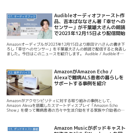
豪華ゲストによるトークイベントや...
Audibleオーディオファースト作
07. オーディオブック
品、吉本ばななさん著「幸せへの
センサー」が千葉雄大さんの朗読
で2023年12月15日より配信開始
Amazonオーディブルが2023年12月15日より原田マハさんの書き下
ろし「幸せへのセンサー」を千葉雄大さんの朗読で配信すると発表し
ました。今日はこのニュースを紹介します。 Audible / Audibleオリ
ジナル、オーディオファース...
AmazonがAmazon Echo /
12. 音声デバイス
Alexaで難病ALS患者の暮らしを
サポートする事例を紹介
Amazonがアクセシビリティに対する取り組みの事例として、
Amazon Alexaを搭載したスマートディスプレイ「Amazon Echo
Show」を使って難病患者の方々や生活介助をする家族や介助者の活
用事例を紹介しました。どのように活用...
Amazon Musicがポッドキャスト
03. ポッドキャスト番組