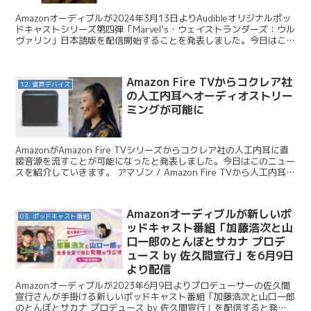
Amazonオーディブルが2024年3月13日よりAudibleオリジナルポッ
ドキャストシリーズ第四弾「Marvel’s・ウェイストランダーズ：ウル
ヴァリン」日本語版を配信開始することを発表しました。今日はこの
番組を紹介します。 Audib...
Amazon Fire TVからコクレア社
12. 音声デバイス
の人工内耳へオーディオストリー
ミングが可能に
AmazonがAmazon Fire TVシリーズからコクレア社の人工内耳に直
接音源を流すことが可能になったと発表しました。今日はこのニュー
スを紹介していきます。 アマゾン / Amazon Fire TVから人工内耳で
のオーディオストリー...
Amazonオーディブルが新しいポ
03. ポッドキャスト番組
ッドキャスト番組「加藤浩次と山
口一郎のとんぼとサカナ プロデ
ュース by 佐久間宣行」を6月9日
より配信
Amazonオーディブルが2023年6月9日よりプロデューサーの佐久間
宣行さんが手掛ける新しいポッドキャスト番組「加藤浩次と山口一郎
のとんぼとサカナ プロデュース by 佐久間宣行」を配信すると発表