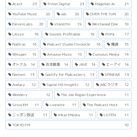
Acast
23
Triton Digital
23
Magellan AI
21
YouTube Music
20
iab
20
OVER THE SUN
20
ElevenLabs
20
stand.fm
19
Westwood One
18
Libsyn
18
Sounds Profitable
18
PitPa
17
Podtrac
16
Podcast Studio Chronicle
16
電通
15
Whisper
15
Amazon Music
15
Cumulus Media
14
オトナル
14
吉本興業
14
JAVE
14
エーアイ
14
Nielsen
13
Spotify for Podcasters
13
SPINEAR
13
Audacy
12
Signal Hill Insights
12
ABCラジオ
12
Wondery
12
The Joe Rogan Experience
11
SiriusXM
11
Livewire
11
The Podcast Host
11
ニッポン放送
11
iHeartMedia
11
LISTEN
11
TOKYO FM
10