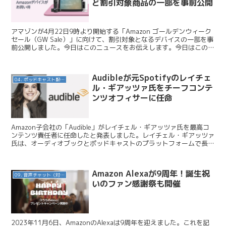
ど割引対象商品の一部を事前公開
アマゾンが4月22日9時より開始する「Amazon ゴールデンウィーク
セール（GW Sale）」に向けて、割引対象となるデバイスの一部を事
前公開しました。今日はこのニュースをお伝えします。今日はこのニ
ュースをお伝えします。 Amazon /...
Audibleが元Spotifyのレイチェ
04. ポッドキャスト配信・制作等
ル・ギアッツァ氏をチーフコンテ
ンツオフィサーに任命
Amazon子会社の「Audible」がレイチェル・ギアッツァ氏を最高コ
ンテンツ責任者に任命したと発表しました。レイチェル・ギアッツァ
氏は、オーディオブックとポッドキャストのプラットフォームで長年
の経験を持つ人物です。今回はこのニュースを紹...
Amazon Alexaが9周年！誕生祝
09. 音声チャット（対話AI）
いのファン感謝祭も開催
2023年11月6日、AmazonのAlexaは9周年を迎えました。これを記