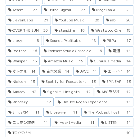
Acast
23
Triton Digital
23
Magellan AI
21
ElevenLabs
21
YouTube Music
20
iab
20
OVER THE SUN
20
stand.fm
19
Westwood One
18
Libsyn
18
Sounds Profitable
18
PitPa
17
Podtrac
16
Podcast Studio Chronicle
16
電通
15
Whisper
15
Amazon Music
15
Cumulus Media
14
オトナル
14
吉本興業
14
JAVE
14
エーアイ
14
Nielsen
13
Spotify for Podcasters
13
SPINEAR
13
Audacy
12
Signal Hill Insights
12
ABCラジオ
12
Wondery
12
The Joe Rogan Experience
11
SiriusXM
11
Livewire
11
The Podcast Host
11
ニッポン放送
11
iHeartMedia
11
LISTEN
11
TOKYO FM
10