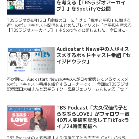
を考える【TBSラジオアーカイ
ブ】」をSpotifyで公開
TBSラジオが8月15日「終戦の日」に向けて「戦争と平和」に関する
近年のポッドキャスト配信をまとめたプレイリスト「＃平和を考える
【TBSラジオアーカイブ】」をSpotifyで公開しました。今日はこの
ニュースをお伝えします。 TBSラジオ /...
Audiostart News中の人がオス
03. ポッドキャスト番組
スメするポッドキャスト番組「セ
イジドウラク」
不定期に、Audiostart Newsの中の人が日々愛聴しているオススメ
のポッドキャスト番組を紹介するコーナーです。 今回はTBSラジオ
記者澤田大樹さんと選挙ライター宮原ジェフリーさんによる「セイジ
ドウラク」です。 セイジドウラク 【毎週...
TBS Podcast「大久保佳代子と
03. ポッドキャスト番組
らぶぶらLOVE」がフォロワー数
40万人突破を記念してTikTokラ
イブ24時間配信へ
TBS Podcastの人気番組「大久保佳代子とらぶぶらLOVE」が公式