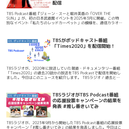
配信
TBS Podcast番組『ジェーン・スーと堀井美香の「OVER THE
SUN」』が、初の日本武道館イベントを2025年3月に開催。この特
別なイベント「私たちのレッドカーペット」の模様を、通信カラオケ
「JOYSOUND」の映像コンテンツサ...
TBSがポッドキャスト番組
03. ポッドキャスト番組
「Times2020」を配信開始！
TBSラジオが、2020年に放送していた報道・ドキュメンタリー番組
「Times2020」の過去20話分の放送をTBS Podcastで配信を開始し
ました。今日はこのニュースを紹介します。 TBSラジオ / 過去と現
在の「伝え方」に焦点をあて...
TBSラジオがTBS Podcast番組
03. ポッドキャスト番組
の応援投票キャンペーンの結果を
発表 #推し番きいてみ
TBSラジオが、2023年9月から開始したTBS Podcast番組の応援投票
キャンペーン「#推し番きいてみ」の結果を発表しました。今日はこ