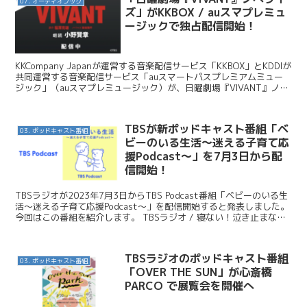
07. オーディオブック
ズ」がKKBOX / auスマプレミュ
ージックで独占配信開始！
KKCompany Japanが運営する音楽配信サービス「KKBOX」とKDDIが
共同運営する音楽配信サービス「auスマートパスプレミアムミュー
ジック」（auスマプレミュージック）が、日曜劇場『VIVANT』ノベ
ライズの独占配信を2024年...
TBSが新ポッドキャスト番組「ベ
03. ポッドキャスト番組
ビーのいる生活～迷える子育て応
援Podcast～」を7月3日から配
信開始！
TBSラジオが2023年7月3日からTBS Podcast番組「ベビーのいる生
活～迷える子育て応援Podcast～」を配信開始すると発表しました。
今回はこの番組を紹介します。 TBSラジオ / 寝ない！泣き止まな
い！みんなどうしてた！？リア...
TBSラジオのポッドキャスト番組
03. ポッドキャスト番組
「OVER THE SUN」が心斎橋
PARCO で展覧会を開催へ