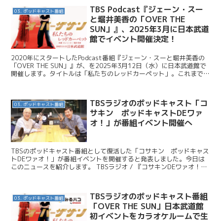
TBS Podcast『ジェーン・スー
03. ポッドキャスト番組
と堀井美香の「OVER THE
SUN」』、2025年3月に日本武道
館でイベント開催決定！
2020年にスタートしたPodcast番組『ジェーン・スーと堀井美香の
「OVER THE SUN」』が、を2025年3月12日（水）に日本武道館で
開催します。タイトルは「私たちのレッドカーペット」。これまでリ
スナーと共に盛り上がってきたこの...
TBSラジオのポッドキャスト「コ
03. ポッドキャスト番組
サキン ポッドキャストDEワァ
オ！」が番組イベント開催へ
TBSのポッドキャスト番組として復活した「コサキン ポッドキャス
トDEワァオ！」が番組イベントを開催すると発表しました。今日は
このニュースを紹介します。 TBSラジオ / 『コサキンDEワァオ！』
番組イベント決定昼夜２ステージ開催！ 関連記...
TBSラジオのポッドキャスト番組
03. ポッドキャスト番組
「OVER THE SUN」日本武道館
初イベントをカラオケルームで生