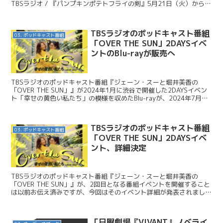
TBSラジオ / 『パンプキンポテトフライの剣』5月21日（火）から
TBS Podcastでの復活が決定！ この番...
TBSラジオのポッドキャスト番組
03. ポッドキャスト番組
「OVER THE SUN」2DAYSイベ
ントのBlu-rayが販売へ
TBSラジオのポッドキャスト番組『ジェーン・スーと堀井美香の
「OVER THE SUN」』が2024年1月に渋谷で開催した2DAYSイベン
ト「幸せの黄色い私たち」の模様を収めたBlu-rayが、2024年7月10
日に発売決定となりました。今...
TBSラジオのポッドキャスト番組
03. ポッドキャスト番組
「OVER THE SUN」2DAYSイベ
ント、詳細決定
TBSラジオのポッドキャスト番組『ジェーン・スーと堀井美香の
「OVER THE SUN」』が、2回目となる番組イベントを開催すること
は以前お伝え済みですが、今回はそのイベント詳細が発表されました
ので簡単に紹介しておきます。 TBSラジオ /...
「日曜劇場『VIVANT』ノベライ