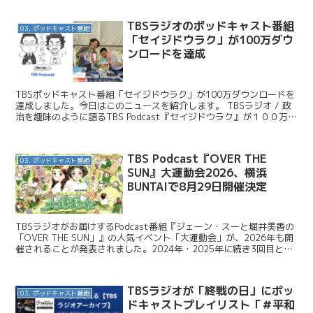
TBSラジオのポッドキャスト番組
03. ポッドキャスト番組
「セイジドウラク」が100万ダウ
ンロードを達成
TBSポッドキャスト番組「セイジドウラク」が100万ダウンロードを
達成しました。今日はこのニュースを紹介します。 TBSラジオ / 政
治を趣味のように語るTBS Podcast『セイジドウラク』が１００万ダ
ウンロードを達成！！ 関連記事 A...
TBS Podcast『OVER THE
03. ポッドキャスト番組
SUN』大運動会2026、横浜
BUNTAIで8月29日開催決定
TBSラジオがお届けするPodcast番組『ジェーン・スーと堀井美香の
「OVER THE SUN」』の人気イベント「大運動会」が、2026年も開
催されることが発表されました。2024年・2025年に続き3回目とな
る今回は、8月29日（土）に...
TBSラジオが「終戦の日」にポッ
03. ポッドキャスト番組
ドキャストプレイリスト「＃平和