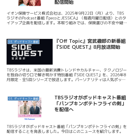
配信開始
イオン保険サービス株式会社は、2025年9月22日（月）より、TBS
ラジオのPodcast番組『pecoとJESSICA』（毎週月曜日配信）とのタ
イアップ企画を配信します。本取り組みでは、保険選びの不安や疑問
を解消し、「保険選びをもっと身近...
『Off Topic』宮武徹郎の新番組
03. ポッドキャスト番組
『SIDE QUEST』8月放送開始
TBSラジオは、米国の最新消費トレンドやカルチャー、テクノロジー
を独自の切り口で解き明かす特別番組『SIDE QUEST』を、2026年8
月限定・全5回シリーズで放送します。パーソナリティは人気ポッド
キャスト『Off Topic』の宮武徹郎...
TBSラジオがポッドキャスト番組
03. ポッドキャスト番組
「パンプキンポテトフライの剣」
を配信へ
TBSラジオがポッドキャスト番組「パンプキンポテトフライの剣」を
配信することを発表しました。今日はこのニュースを紹介します。