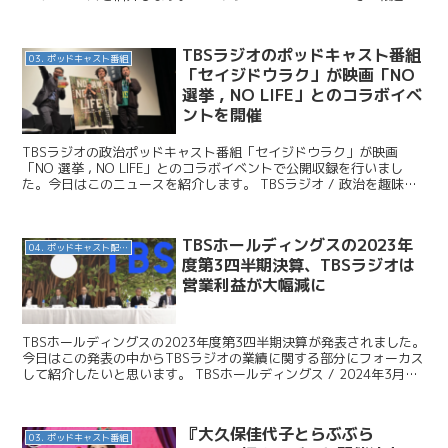
集』の番組がスタート...
TBSラジオのポッドキャスト番組
03. ポッドキャスト番組
「セイジドウラク」が映画「NO
選挙 , NO LIFE」とのコラボイベ
ントを開催
TBSラジオの政治ポッドキャスト番組「セイジドウラク」が映画
「NO 選挙 , NO LIFE」とのコラボイベントで公開収録を行いまし
た。今日はこのニュースを紹介します。 TBSラジオ / 政治を趣味の
ように楽しく語るTBS Podcast『...
TBSホールディングスの2023年
04. ポッドキャスト配信・制作等
度第3四半期決算、TBSラジオは
営業利益が大幅減に
TBSホールディングスの2023年度第3四半期決算が発表されました。
今日はこの発表の中からTBSラジオの業績に関する部分にフォーカス
して紹介したいと思います。 TBSホールディングス / 2024年3月期
第3四半期報告書 TBSホールディ...
『大久保佳代子とらぶぶら
03. ポッドキャスト番組