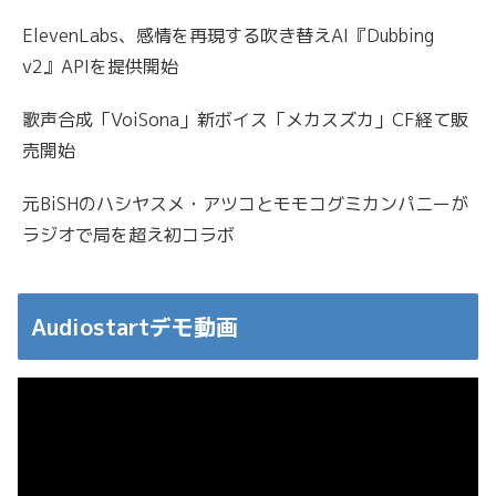
ElevenLabs、感情を再現する吹き替えAI『Dubbing
v2』APIを提供開始
歌声合成「VoiSona」新ボイス「メカスズカ」CF経て販
売開始
元BiSHのハシヤスメ・アツコとモモコグミカンパニーが
ラジオで局を超え初コラボ
Audiostartデモ動画
動
画
プ
レ