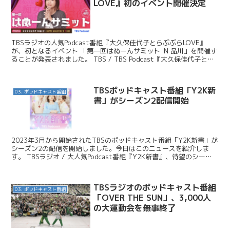
LOVE』初のイベント開催決定
TBSラジオの人気Podcast番組『大久保佳代子とらぶぶらLOVE』
が、初となるイベント 「第一回はぬーんサミット IN 品川」を開催す
ることが発表されました。 TBS / TBS Podcast『大久保佳代子とら
ぶぶらLOVE』イベント...
TBSポッドキャスト番組「Y2K新
03. ポッドキャスト番組
書」がシーズン2配信開始
2023年3月から開始されたTBSのポッドキャスト番組「Y2K新書」が
シーズン2の配信を開始しました。今日はこのニュースを紹介しま
す。 TBSラジオ / 大人気Podcast番組『Y2K新書』、待望のシーズ
ン2の配信開始！ この番組は、小説...
TBSラジオのポッドキャスト番組
03. ポッドキャスト番組
「OVER THE SUN」、3,000人
の大運動会を無事終了