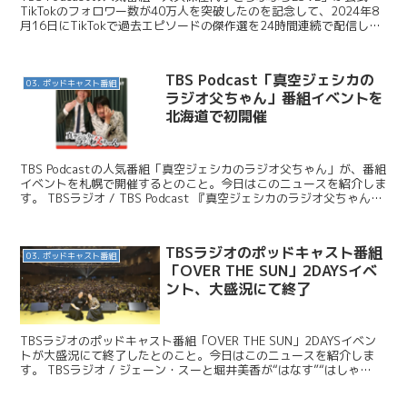
TikTokのフォロワー数が40万人を突破したのを記念して、2024年8
月16日にTikTokで過去エピソードの傑作選を24時間連続で配信しま
した。今日はこのニュースを...
TBS Podcast「真空ジェシカの
03. ポッドキャスト番組
ラジオ父ちゃん」番組イベントを
北海道で初開催
TBS Podcastの人気番組「真空ジェシカのラジオ父ちゃん」が、番組
イベントを札幌で開催するとのこと。今日はこのニュースを紹介しま
す。 TBSラジオ / TBS Podcast 『真空ジェシカのラジオ父ちゃん』
番組イベントを北海道で初開...
TBSラジオのポッドキャスト番組
03. ポッドキャスト番組
「OVER THE SUN」2DAYSイベ
ント、大盛況にて終了
TBSラジオのポッドキャスト番組「OVER THE SUN」2DAYSイベン
トが大盛況にて終了したとのこと。今日はこのニュースを紹介しま
す。 TBSラジオ / ジェーン・スーと堀井美香が“はなす”“はしゃ
ぐ”の悪ふざけ！笑いと混乱と涙の『O...