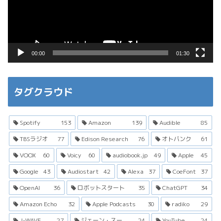
ー
ヤ
ー
00:00
01:30
タグクラウド
Spotify
153
Amazon
139
Audible
85
TBSラジオ
77
Edison Research
76
オトバンク
61
VOOX
60
Voicy
60
audiobook.jp
49
Apple
45
Google
43
Audiostart
42
Alexa
37
CoeFont
37
OpenAI
36
ロボットスタート
35
ChatGPT
34
Amazon Echo
32
Apple Podcasts
30
radiko
29
J-WAVE
27
ジェーン・スー
24
YouTube
24