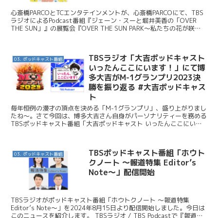
心斎橋PARCOとTCエンタテインメントが、心斎橋PARCOにて、TBS
ラジオによるPodcast番組『ジェーン・スーと堀井美香の「OVER
THE SUN」』の展覧会『OVER THE SUN PARK～私たちの花が咲い
たよ～』を開催する...
TBSラジオ「大吉ポッドキャスト
03. ポッドキャスト番組
いったんここにいます！」にて博
多大吉がM-1グランプリ2023決
勝を振り返る #大吉ポッドキャス
ト
毎年恒例の漫才の頂点を決める「M-1グランプリ」、盛り上がりまし
たね〜。さて今回は、博多大吉さん自身がパーソナリティーを務める
TBSポッドキャスト番組「大吉ポッドキャスト いったんここにいま
す！」の2023年12月27日配信で、今年のM-1...
TBSポッドキャスト番組「ホウト
03. ポッドキャスト番組
クノート ～報道特集 Editor’s
Note～」配信開始
TBSラジオがポッドキャスト番組「ホウトクノート ～報道特集
Editor’s Note～」を2024年8月15日より配信開始しました。今日は
このニュースを紹介します。 TBSラジオ / TBS Podcastで『報道特