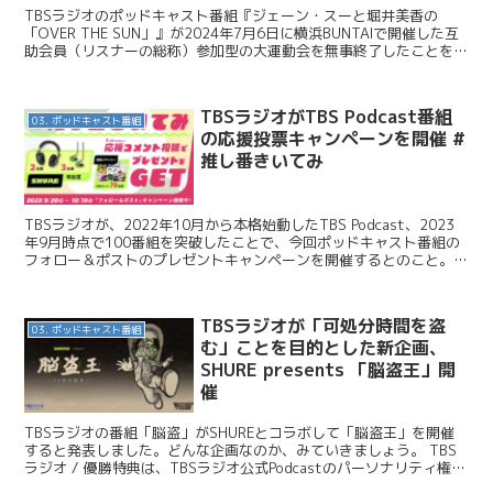
TBSラジオのポッドキャスト番組『ジェーン・スーと堀井美香の
「OVER THE SUN」』が2024年7月6日に横浜BUNTAIで開催した互
助会員（リスナーの総称）参加型の大運動会を無事終了したことを発
表しました。今日はこのニュースを紹介し...
TBSラジオがTBS Podcast番組
03. ポッドキャスト番組
の応援投票キャンペーンを開催 #
推し番きいてみ
TBSラジオが、2022年10月から本格始動したTBS Podcast、2023
年9月時点で100番組を突破したことで、今回ポッドキャスト番組の
フォロー＆ポストのプレゼントキャンペーンを開催するとのこと。今
日はこのニュースを紹介します。 T...
TBSラジオが「可処分時間を盗
03. ポッドキャスト番組
む」ことを目的とした新企画、
SHURE presents 「脳盗王」開
催
TBSラジオの番組「脳盗」がSHUREとコラボして「脳盗王」を開催
すると発表しました。どんな企画なのか、みていきましょう。 TBS
ラジオ / 優勝特典は、TBSラジオ公式Podcastのパーソナリティ権！
「可処分時間を盗む」ことを目的とした...