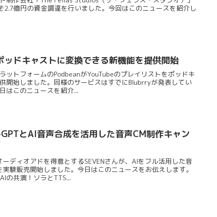
よそ2.7億円の資金調達を行いました。今回はこのニュースを紹介し
ubeをポッドキャストに変換できる新機能を提供開始
トフォームのPodbeanがYouTubeのプレイリストをポッドキ
開始しました。同様のサービスはすでにBlubrryが発表してい
はこのニュースを紹介...
t-GPTとAI音声合成を活用した音声CM制作キャン
ーディオアドを得意とするSEVENさんが、AIをフル活用した音
を実験販売開始しました。今日はこのニュースをお伝えします。
AIの共演！ソラとTTS...