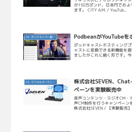
が150万ポンド、日本円でお
ます。 CITY A.M. / YouTub...
PodbeanがYouT
04. ポッドキャスト配信・制作等
ポッドキャストホスティングプラッ
ャストに変換できる新機能を提供
ましたがこれに続く形です。今日
株式会社SEVEN、Cha
02. デジタルオーディオ広告（音声広告）
ペーンを実験販売中
音声コンテンツ・ラジオCM・オ
声CM制作を行うキャンペーン
株式会社SEVEN / 【実験販売】