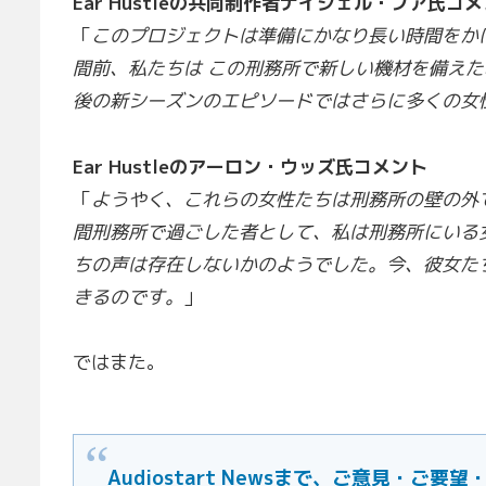
Ear Hustleの共同制作者ナイジェル・プア氏コ
「
このプロジェクトは準備にかなり長い時間をか
間前、私たちは この刑務所で新しい機材を備え
後の新シーズンのエピソードではさらに多くの女
Ear Hustleのアーロン・ウッズ氏コメント
「
ようやく、これらの女性たちは刑務所の壁の外
間刑務所で過ごした者として、私は刑務所にいる
ちの声は存在しないかのようでした。今、彼女た
きるのです。
」
ではまた。
Audiostart Newsまで、ご意見・