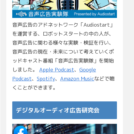
音声広告のアドネットワーク「Audiostart」
を運営する、ロボットスタートの中の人が、
音声広告に関わる様々な実験・検証を行い、
音声広告の現在・未来について考えていくポ
ッドキャスト番組「音声広告実験隊」を開始
しました。
Apple Podcast
、
Google
Podcast
、
Spotify
、
Amazon Music
などで聴
くことができます。
デジタルオーディオ広告研究会