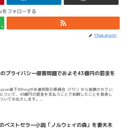
ashiをフォローする
0
Y.Nakahashi
Ringのプライバシー侵害問題でおよそ43億円の罰金を
とAmazon傘下のRingが米連邦取引委員会（FTC）から指摘されてい
について、43億円の罰金を支払うことで和解したことを発表し
いてお伝えします。...
樹さんのベストセラー小説「ノルウェイの森」を妻夫木