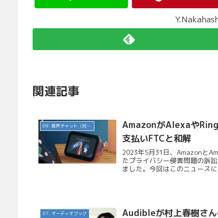
Y.Nakah
関連記事
AmazonがAlexaや
09. 音声チャット（対話AI）
支払いFTCと和解
2023年5月31日、Amazon
たプライバシー侵害問題の訴訟
ました。今回はこのニュースにつ
Audibleが村上春
07. オーディオブック