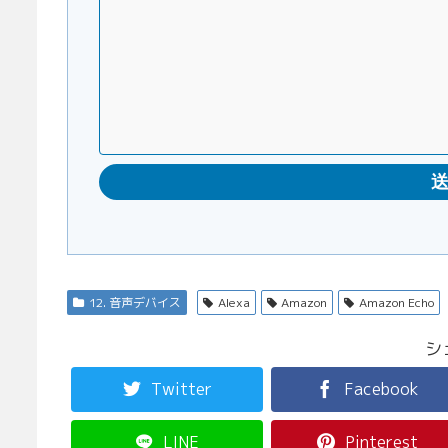
12. 音声デバイス
Alexa
Amazon
Amazon Echo
シ
Twitter
Facebook
LINE
Pinterest