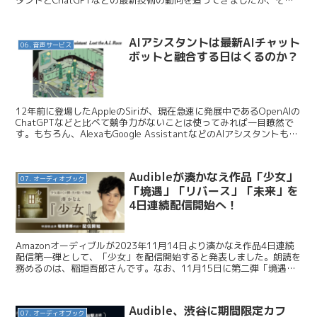
タントとChatGPTなどの最新技術の動向を追ってきましたが、それ
が現実味を帯びて...
AIアシスタントは最新AIチャット
06. 音声サービス
ボットと融合する日はくるのか？
12年前に登場したAppleのSiriが、現在急速に発展中であるOpenAIの
ChatGPTなどと比べて競争力がないことは使ってみれば一目瞭然で
す。もちろん、AlexaもGoogle AssistantなどのAIアシスタントも
Siriと同じ...
Audibleが湊かなえ作品「少女」
07. オーディオブック
「境遇」「リバース」「未来」を
4日連続配信開始へ！
Amazonオーディブルが2023年11月14日より湊かなえ作品4日連続
配信第一弾として、「少女」を配信開始すると発表しました。朗読を
務めるのは、稲垣吾郎さんです。なお、11月15日に第二弾「境遇」
（朗読：松雪泰子さん）、11月16日に第三...
Audible、渋谷に期間限定カフ
07. オーディオブック