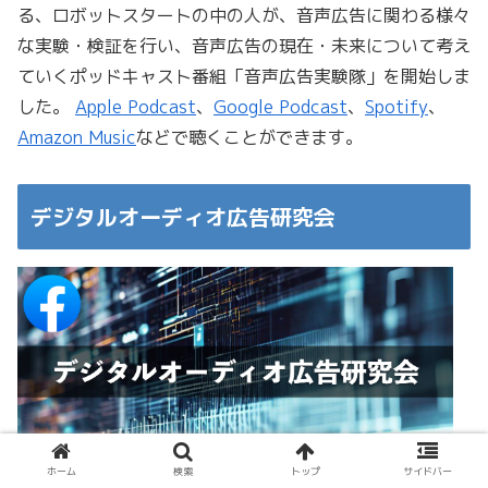
る、ロボットスタートの中の人が、音声広告に関わる様々
な実験・検証を行い、音声広告の現在・未来について考え
ていくポッドキャスト番組「音声広告実験隊」を開始しま
した。
Apple Podcast
、
Google Podcast
、
Spotify
、
Amazon Music
などで聴くことができます。
デジタルオーディオ広告研究会
ホーム
検索
トップ
サイドバー