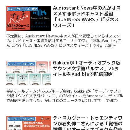
Audiostart News中の人がオス
03. ポッドキャスト番組
スメするポッドキャスト番組
「BUSINESS WARS / ビジネス
ウォーズ」
不定期に、Audiostart Newsの中の人が日々愛聴しているオススメ
のポッドキャスト番組を紹介するコーナーです。 今回はWonderyさ
んによる「BUSINESS WARS / ビジネスウォーズ」です。 以前
Audiostart Ne...
Gakkenが「オーディオブック版
07. オーディオブック
サウンド文学館パルナス」26タ
イトルをAudibleで配信開始
学研ホールディングスのグループ会社、Gakkenが「オーディオブッ
ク版サウンド文学館パルナス」の26タイトルをAmazonオーディブル
で配信開始しました。今日はこのニュースを紹介します。 学研ホー
ルディングス / 【「学研サウンド文学館パル...
ディスカヴァー・トゥエンティワ
07. オーディオブック
ンが石丸伸二さんによる「覚悟の
論理」のオーディオブックを発売