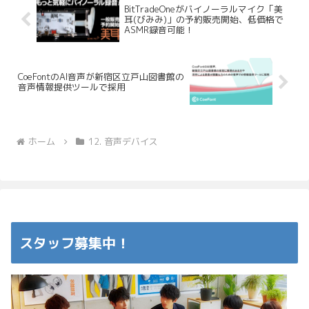
BitTradeOneがバイノーラルマイク「美
耳(びみみ)」の予約販売開始、低価格で
ASMR録音可能！
CoeFontのAI音声が新宿区立戸山図書館の
音声情報提供ツールで採用
ホーム
12. 音声デバイス
スタッフ募集中！