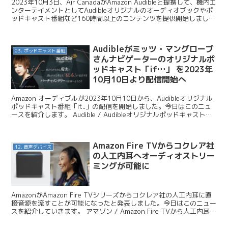
2023年10月3日、Air CanadaがAmazon Audibleと提携して、機内エ
ンターテイメントとしてAudibleオリジナルのオーディオブックやポ
ッドキャスト番組など160時間以上のコンテンツを提供開始しまし
た。Audibleと...
Audibleがミッツ・マングローブ
03. ポッドキャスト番組
さんナビゲーターのオリジナルポ
ッドキャスト「if…」 を2023年
10月10日より配信開始へ
Amazon オーディブルが2023年10月10日から、Audibleオリジナル
ポッドキャスト番組「if...」の配信を開始しました。今日はこのニュ
ースを紹介します。 Audible / Audibleオリジナルポッドキャスト
『if...』...
Amazon Fire TVからコクレア社
12. 音声デバイス
の人工内耳へオーディオストリー
ミングが可能に
AmazonがAmazon Fire TVシリーズからコクレア社の人工内耳に直
接音源を流すことが可能になったと発表しました。今日はこのニュー
スを紹介していきます。 アマゾン / Amazon Fire TVから人工内耳で
のオーディオストリー...