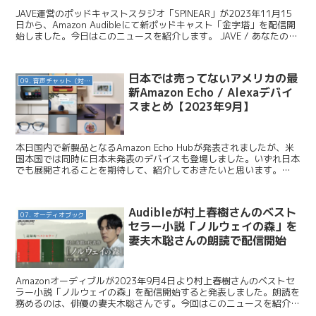
JAVE運営のポッドキャストスタジオ「SPINEAR」が2023年11月15
日から、Amazon Audibleにて新ポッドキャスト「金字塔」を配信開
始しました。今日はこのニュースを紹介します。 JAVE / あなたの
「金字塔」を、教えてく...
日本では売ってないアメリカの最
09. 音声チャット（対話AI）
新Amazon Echo / Alexaデバイ
スまとめ【2023年9月】
本日国内で新製品となるAmazon Echo Hubが発表されましたが、米
国本国では同時に日本未発表のデバイスも登場しました。いずれ日本
でも展開されることを期待して、紹介しておきたいと思います。
Amazon.com / Amazon Un...
Audibleが村上春樹さんのベスト
07. オーディオブック
セラー小説「ノルウェイの森」を
妻夫木聡さんの朗読で配信開始
Amazonオーディブルが2023年9月4日より村上春樹さんのベストセ
ラー小説「ノルウェイの森」を配信開始すると発表しました。朗読を
務めるのは、俳優の妻夫木聡さんです。今回はこのニュースを紹介し
ます。 audible / 村上春樹さんの『ノ...