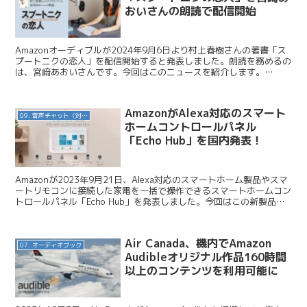
おいさんの朗読で配信開始
Amazonオーディブルが2024年9月6日より村上春樹さんの著書「ス
プートニクの恋人」を配信開始すると発表しました。朗読を務めるの
は、宮﨑あおいさんです。今回はこのニュースを紹介します。
Audible / Audible、宮﨑あおいさん...
AmazonがAlexa対応のスマート
09. 音声チャット（対話AI）
ホームコントロールパネル
「Echo Hub」を国内発表！
Amazonが2023年9月21日、Alexa対応のスマートホーム製品やスマ
ートリモコンに接続した家電を一括で操作できるスマートホームコン
トロールパネル「Echo Hub」を発表しました。今回はこの新製品を
紹介します。 Amazon / A...
Air Canada、機内でAmazon
07. オーディオブック
Audibleオリジナル作品160時間
以上のコンテンツを利用可能に