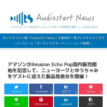
デジタルオーディオ広告（音声広告）やポッドキャストの最新情報
ポッドキャスト版「Audiostart News」も配信中！各ポッドキャストプラ
ットフォーム「オーディオスタートニュース」で検索！
アマゾンがAmazon Echo Pop国内販売開
始を記念して、ニューヨークとゆうちゃみ
をゲストに迎えた製品発表会を開催！
Twitter
Facebook
はてブ
Pocket
0
0
0
LINE
Pinterest
LinkedIn
コピー