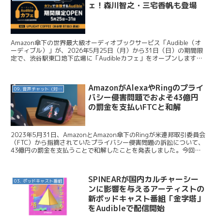
ェ！森川智之・三宅香帆も登場
Amazon傘下の世界最大級オーディオブックサービス「Audible（オ
ーディブル）」が、2026年5月25日（月）から31日（日）の期間限
定で、渋谷駅東口地下広場に「Audibleカフェ」をオープンします。
豪華ゲストによるトークイベントや...
AmazonがAlexaやRingのプライ
09. 音声チャット（対話AI）
バシー侵害問題でおよそ43億円
の罰金を支払いFTCと和解
2023年5月31日、AmazonとAmazon傘下のRingが米連邦取引委員会
（FTC）から指摘されていたプライバシー侵害問題の訴訟について、
43億円の罰金を支払うことで和解したことを発表しました。今回は
このニュースについてお伝えします。...
SPINEARが国内カルチャーシー
03. ポッドキャスト番組
ンに影響を与えるアーティストの
新ポッドキャスト番組「金字塔」
をAudibleで配信開始