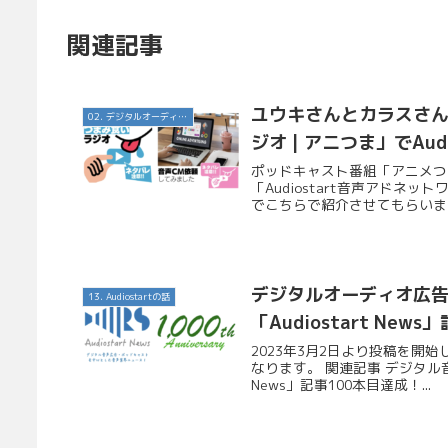
関連記事
ユウキさんとカラスさ
02. デジタルオーディオ広告（音声広告）
ジオ | アニつま」でAu
ポッドキャスト番組「アニメつ
「Audiostart音声アド
でこちらで紹介させてもらいます。
デジタルオーディオ広
13. Audiostartの話
「Audiostart New
2023年3月2日より投稿を開始し
なります。 関連記事 デジタル音
News」記事100本目達成！...