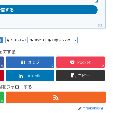
話
Audiostart
SEVEN
ロボットスタート
ェアする
はてブ
Pocket
0
0
0
LinkedIn
コピー
ashiをフォローする
0
Y.Nakahashi