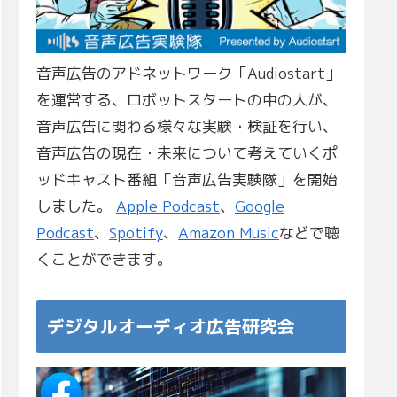
音声広告のアドネットワーク「Audiostart」
を運営する、ロボットスタートの中の人が、
音声広告に関わる様々な実験・検証を行い、
音声広告の現在・未来について考えていくポ
ッドキャスト番組「音声広告実験隊」を開始
しました。
Apple Podcast
、
Google
Podcast
、
Spotify
、
Amazon Music
などで聴
くことができます。
デジタルオーディオ広告研究会